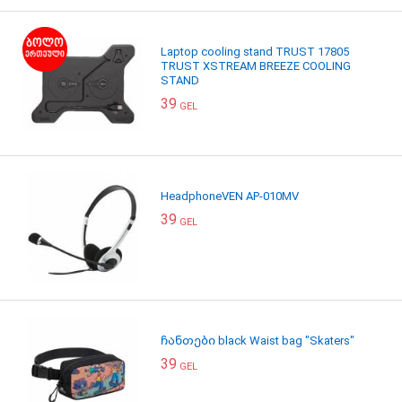
Laptop cooling stand TRUST 17805
TRUST XSTREAM BREEZE COOLING
STAND
39
GEL
HeadphoneVEN AP-010MV
39
GEL
ჩანთები black Waist bag "Skaters"
39
GEL