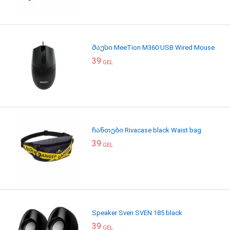
მაუსი MeeTion M360 USB Wired Mouse
39
GEL
ჩანთები Rivacase black Waist bag
39
GEL
Speaker Sven SVEN 185 black
39
GEL