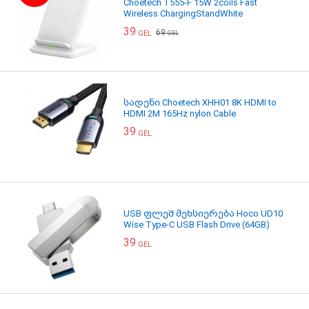
Choetech T555-F 15W 2coils Fast
Wireless ChargingStandWhite
39
69
GEL
GEL
სადენი Choetech XHH01 8K HDMI to
HDMI 2M 165Hz nylon Cable
39
GEL
USB ფლეშ მეხსიერება Hoco UD10
Wise Type-C USB Flash Drive (64GB)
39
GEL