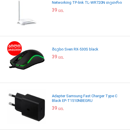
Networking TP-link TL-WR720N თეთრი
39
GEL
მაუსი Sven RX-530S black
39
GEL
Adapter Samsung Fast Charger Type C
Black EP-T1510NBEGRU
39
GEL