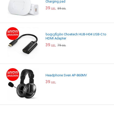
Charging pad
39
69
GEL
GEL
სადენები Choetech HUB-H04 USB-C to
HDMI Adapter
39
79
GEL
GEL
Headphone Sven AP-860MV
39
GEL