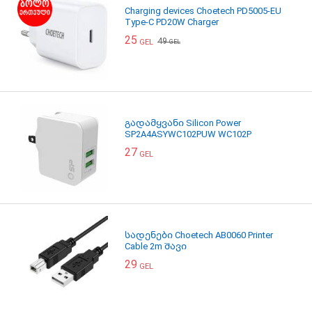
Charging devices Choetech PD5005-EU
Type-C PD20W Charger
25
49
GEL
GEL
გადამყვანი Silicon Power
SP2A4ASYWC102PUW WC102P
27
GEL
სადენები Choetech AB0060 Printer
Cable 2m შავი
29
GEL