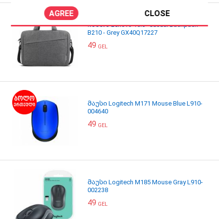
AGREE
CLOSE
ჩანთა Lenovo 15.6" Casual Backpack
B210 - Grey GX40Q17227
49
GEL
მაუსი Logitech M171 Mouse Blue L910-
004640
49
GEL
მაუსი Logitech M185 Mouse Gray L910-
002238
49
GEL