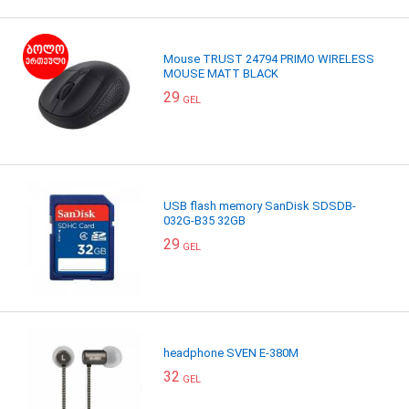
Mouse TRUST 24794 PRIMO WIRELESS
MOUSE MATT BLACK
29
GEL
USB flash memory SanDisk SDSDB-
032G-B35 32GB
29
GEL
headphone SVEN E-380M
32
GEL