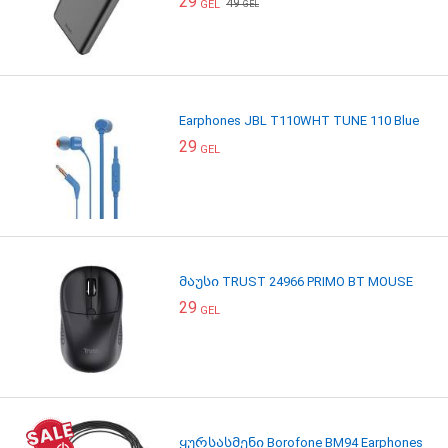
29
49
GEL
GEL
Earphones JBL T110WHT TUNE 110 Blue
29
GEL
მაუსი TRUST 24966 PRIMO BT MOUSE
29
GEL
ყურსასმენი Borofone BM94 Earphones