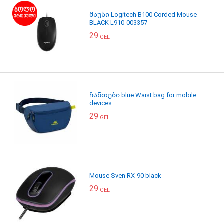
მაუსი Logitech B100 Corded Mouse
BLACK L910-003357
29
GEL
ჩანთები blue Waist bag for mobile
devices
29
GEL
Mouse Sven RX-90 black
29
GEL