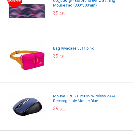
მაუსპადი Borofone BG12 Gaming
Mouse Pad (800*300mm)
39
GEL
Bag Rivacase 5511 pink
39
GEL
Mouse TRUST 25039 Wireless ZAYA
Rechargeable Mouse Blue
39
GEL