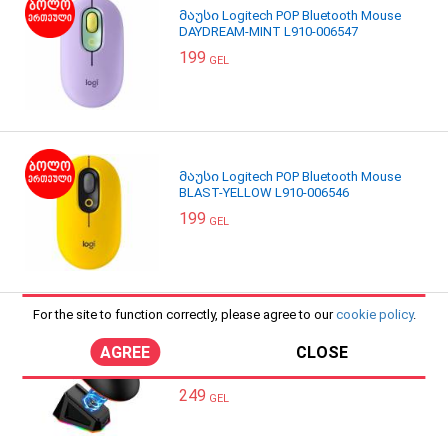
მაუსი Logitech POP Bluetooth Mouse
DAYDREAM-MINT L910-006547
199
GEL
მაუსი Logitech POP Bluetooth Mouse
BLAST-YELLOW L910-006546
199
GEL
For the site to function correctly, please agree to our
cookie policy
.
მაუსი MeeTion GW39
AGREE
CLOSE
Wired+2.4G+Bluetooth Gaming Mouse
With RGB
249
GEL