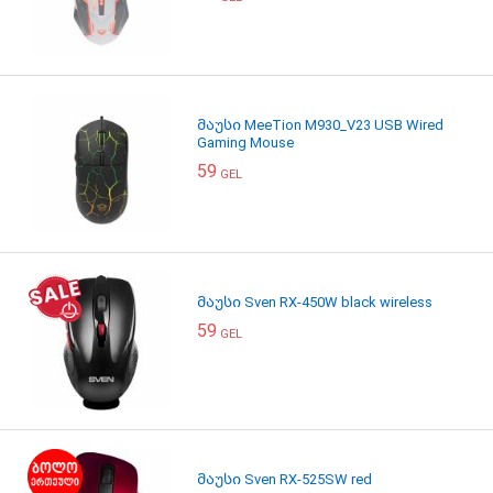
მაუსი MeeTion M930_V23 USB Wired
Gaming Mouse
59
GEL
მაუსი Sven RX-450W black wireless
59
GEL
მაუსი Sven RX-525SW red