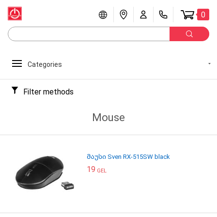
0
Categories
Filter methods
Mouse
მაუსი Sven RX-515SW black
19
GEL