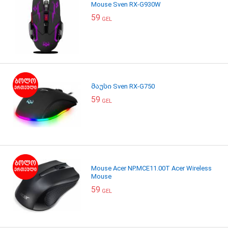
Mouse Sven RX-G930W
59
GEL
მაუსი Sven RX-G750
59
GEL
Mouse Acer NP.MCE11.00T Acer Wireless
Mouse
59
GEL