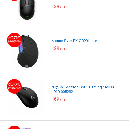
129
GEL
Mouse Sven RX-G890 black
129
GEL
მაუსი Logitech G305 Gaming Mouse
L910-005282
169
GEL