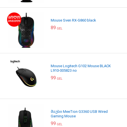
Mouse Sven RX-G860 black
89
GEL
Mouse Logitech G102 Mouse BLACK
L910-005823 no
99
GEL
მაუსი MeeTion G3360 USB Wired
Gaming Mouse
99
GEL