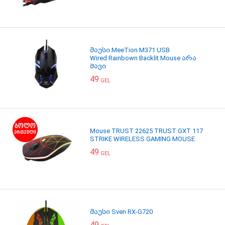
მაუსი MeeTion M371 USB
Wired Rainbown Backlit Mouse არა
შავი
49
GEL
Mouse TRUST 22625 TRUST GXT 117
STRIKE WIRELESS GAMING MOUSE
49
GEL
მაუსი Sven RX-G720
49