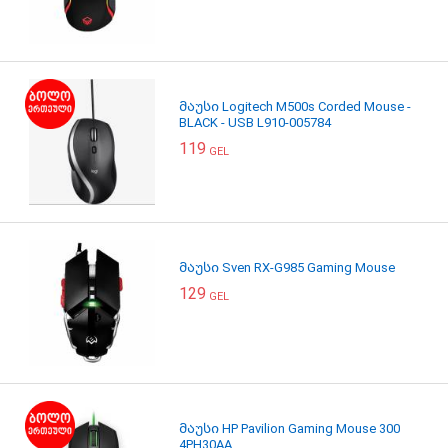
მაუსი Logitech M500s Corded Mouse -
BLACK - USB L910-005784
119
GEL
მაუსი Sven RX-G985 Gaming Mouse
129
GEL
მაუსი HP Pavilion Gaming Mouse 300
4PH30AA