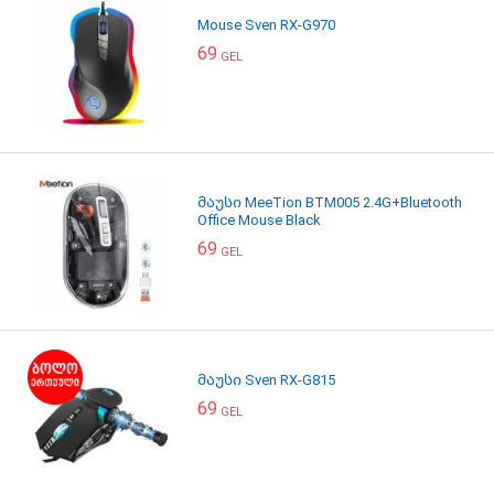
Mouse Sven RX-G970
69
GEL
მაუსი MeeTion BTM005 2.4G+Bluetooth
Office Mouse Black
69
GEL
მაუსი Sven RX-G815
69
GEL