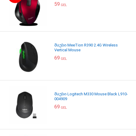
59
GEL
მაუსი MeeTion R390 2.4G Wireless
Vertical Mouse
69
GEL
მაუსი Logitech M330 Mouse Black L910-
004909
69
GEL