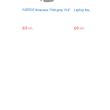
ჩანთები Rivacase 7760 grey 15.6"
Laptop Bag Rivacase 8065
69
69
GEL
GEL