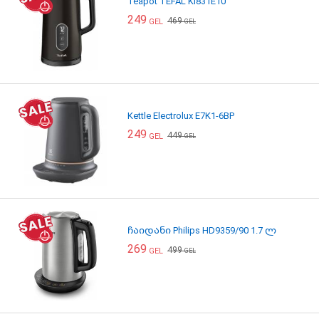
Teapot TEFAL KI831E10
249
469
GEL
GEL
Kettle Electrolux E7K1-6BP
249
449
GEL
GEL
ჩაიდანი Philips HD9359/90 1.7 ლ
269
499
GEL
GEL