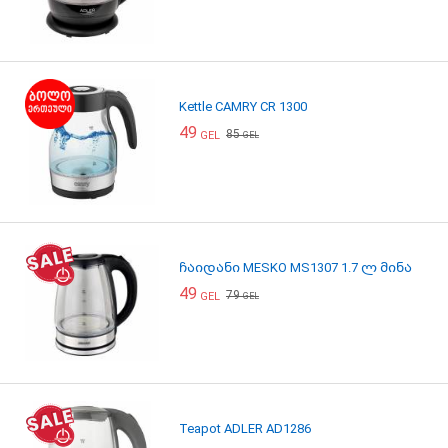
Kettle CAMRY CR 1300
49
85
GEL
GEL
ჩაიდანი MESKO MS1307 1.7 ლ მინა
49
79
GEL
GEL
Teapot ADLER AD1286