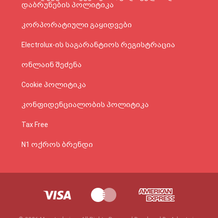
დაბრუნების პოლიტიკა
კორპორატიული გაყიდვები
Electrolux-ის საგარანტიოს რეგისტრაცია
ონლაინ შეძენა
Cookie პოლიტიკა
კონფიდენციალობის პოლიტიკა
Tax Free
N1 ოქროს ბრენდი