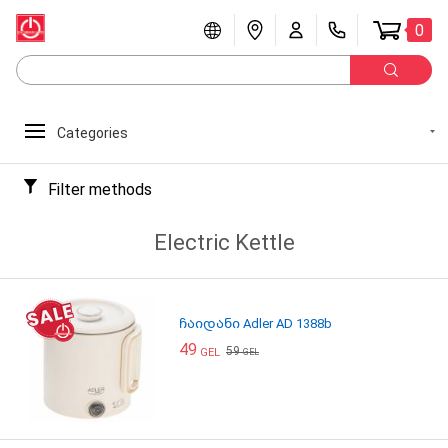
0
Categories
Filter methods
Electric Kettle
ჩაიდანი Adler AD 1388b
49
59
GEL
GEL