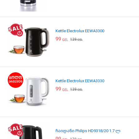
Kettle Electrolux EEWA3300
99
139
GEL
GEL
Kettle Electrolux EEWA3330
99
139
GEL
GEL
ჩაიდანი Philips HD9318/20 1.7 ლ
99