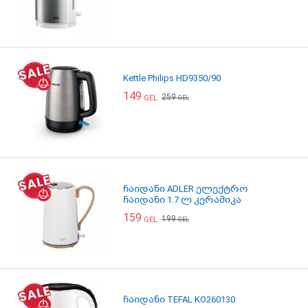
Kettle Philips HD9350/90
149
259
GEL
GEL
ჩაიდანი ADLER ელექტრო
ჩაიდანი 1.7 ლ კერამიკა
159
199
GEL
GEL
ჩაიდანი TEFAL KO260130