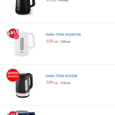
179
GEL
GEL
Kettle TEFAL KO200130
109
159
GEL
GEL
Kettle TEFAL KO3308
109
179
GEL
GEL