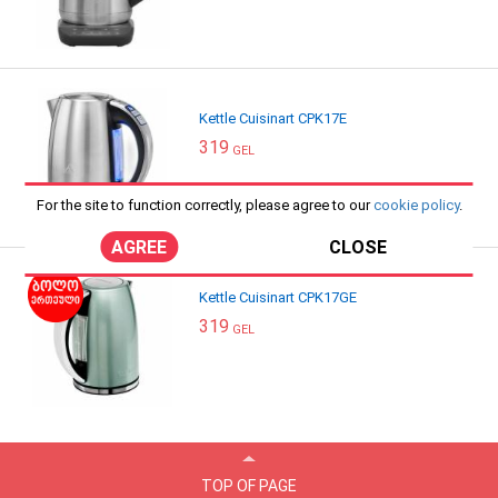
Kettle Cuisinart CPK17E
319
GEL
For the site to function correctly, please agree to our
cookie policy
.
AGREE
CLOSE
Kettle Cuisinart CPK17GE
319
GEL
TOP OF PAGE