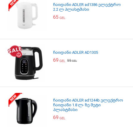
ჩაიდანი ADLER ad1386 ელექტრო
2.2 ლ პლასტმასი
65
GEL
ჩაიდანი ADLER AD1305
69
99
GEL
GEL
ჩაიდანი ADLER ad1244b ელექტრო
ჩაიდანი 1.8 ლ- ზე მეტი
პლასტმასი
69
GEL