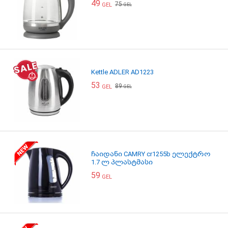
49
75
GEL
GEL
Kettle ADLER AD1223
53
89
GEL
GEL
ჩაიდანი CAMRY cr1255b ელექტრო
1.7 ლ პლასტმასი
59
GEL