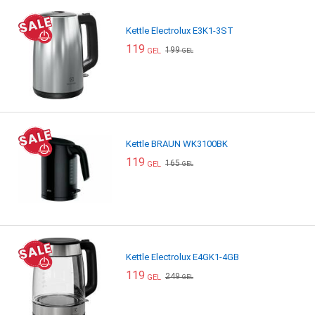
Kettle Electrolux E3K1-3ST
119
199
GEL
GEL
Kettle BRAUN WK3100BK
119
165
GEL
GEL
Kettle Electrolux E4GK1-4GB
119
249
GEL
GEL