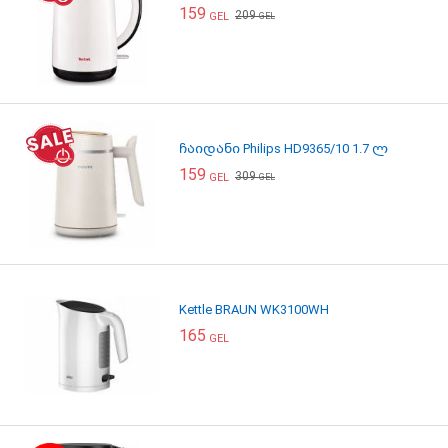
159
209
GEL
GEL
ჩაიდანი Philips HD9365/10 1.7 ლ
159
309
GEL
GEL
Kettle BRAUN WK3100WH
165
GEL