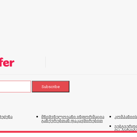
შეძენა
მნიშვნელოვანი ინფორმაცია
კომპანიის
გაზქურებთან დაკავშირებით
ვებგვერდი
და პირობ