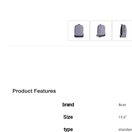
Product Features
brand
Acer
Size
15.6"
type
standar