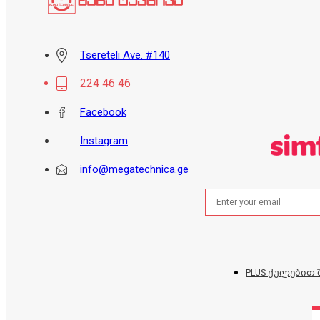
Tsereteli Ave. #140
224 46 46
Facebook
Instagram
info@megatechnica.ge
PLUS ქულებით 