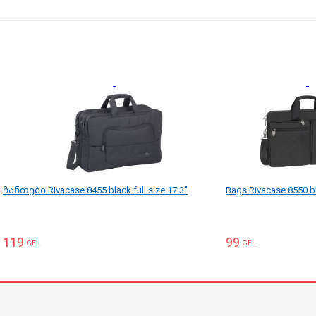
ჩანთები Rivacase 8455 black full size 17.3"
Bags Rivacase 8550 b
119
99
GEL
GEL