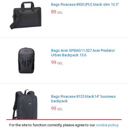
Bags Rivacase 8920 (PU) black slim 13.3"
89
GEL
Bags Acer GP.BAG11.027 Acer Predator
Urban Backpack 15.6
99
GEL
Bags Rivacase 8125 black14" business
backpack
99
GEL
For the site to function correctly, please agree to our
cookie policy
.