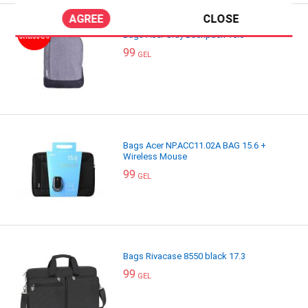
AGREE
CLOSE
Bags Acer Gray Backpack 15.6"
99
GEL
Bags Acer NP.ACC11.02A BAG 15.6 +
Wireless Mouse
99
GEL
Bags Rivacase 8550 black 17.3
99
GEL