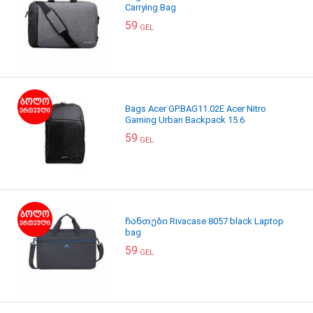
Carrying Bag
59
GEL
Bags Acer GP.BAG11.02E Acer Nitro
Gaming Urban Backpack 15.6
59
GEL
ჩანთები Rivacase 8057 black Laptop
bag
59
GEL