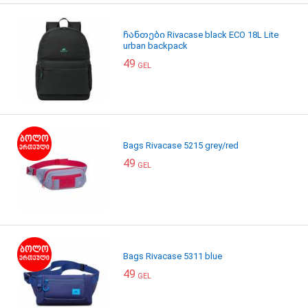
ჩანთები Rivacase black ECO 18L Lite
urban backpack
49
GEL
Bags Rivacase 5215 grey/red
49
GEL
Bags Rivacase 5311 blue
49
GEL