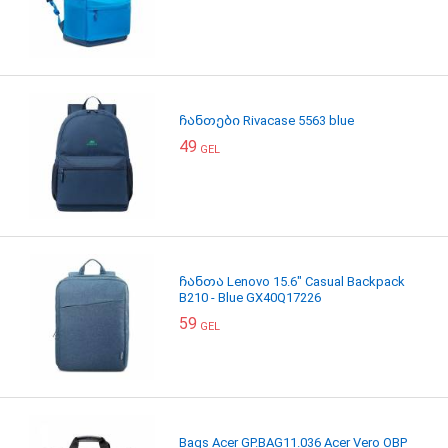
ჩანთები Rivacase 5563 blue
49
GEL
ჩანთა Lenovo 15.6" Casual Backpack
B210 - Blue GX40Q17226
59
GEL
Bags Acer GP.BAG11.036 Acer Vero OBP