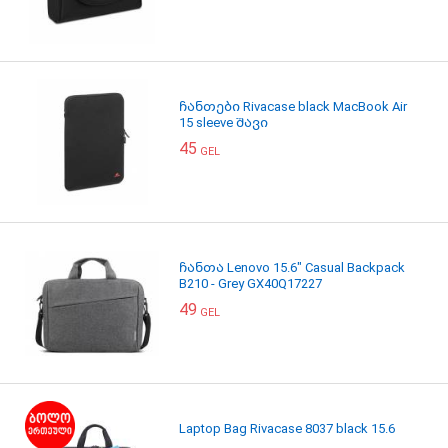
ჩანთები Rivacase black MacBook Air
15 sleeve შავი
45
GEL
ჩანთა Lenovo 15.6" Casual Backpack
B210 - Grey GX40Q17227
49
GEL
Laptop Bag Rivacase 8037 black 15.6