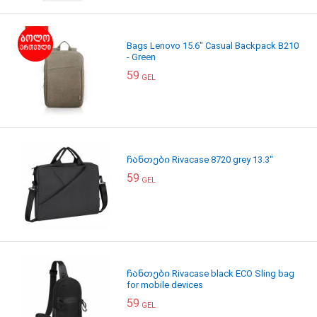
Bags Lenovo 15.6" Casual Backpack B210
- Green
59
GEL
ჩანთები Rivacase 8720 grey 13.3"
59
GEL
ჩანთები Rivacase black ECO Sling bag
for mobile devices
59
GEL