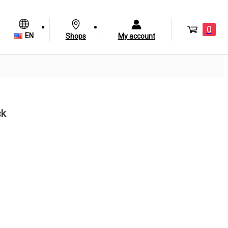
0
EN
Shops
My account
ck