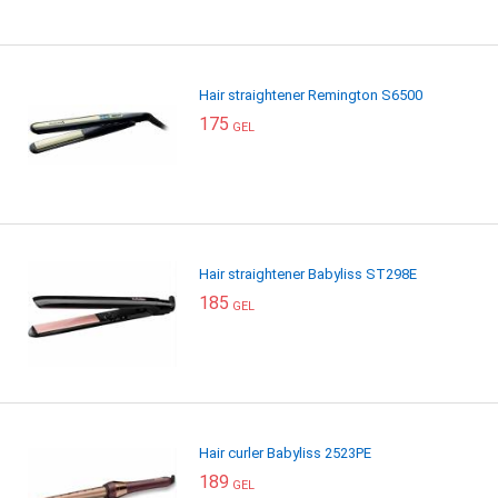
Hair straightener Remington S6500
175
GEL
Hair straightener Babyliss ST298E
185
GEL
Hair curler Babyliss 2523PE
189
GEL