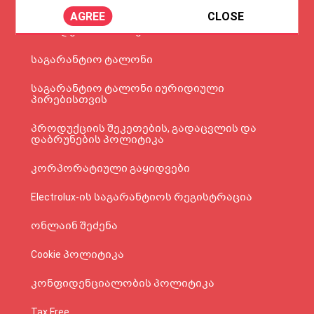
პირობები
AGREE
CLOSE
მიწოდების პირობები
საგარანტიო ტალონი
საგარანტიო ტალონი იურიდიული
პირებისთვის
პროდუქციის შეკეთების, გადაცვლის და
დაბრუნების პოლიტიკა
კორპორატიული გაყიდვები
Electrolux-ის საგარანტიოს რეგისტრაცია
ონლაინ შეძენა
Cookie პოლიტიკა
კონფიდენციალობის პოლიტიკა
Tax Free