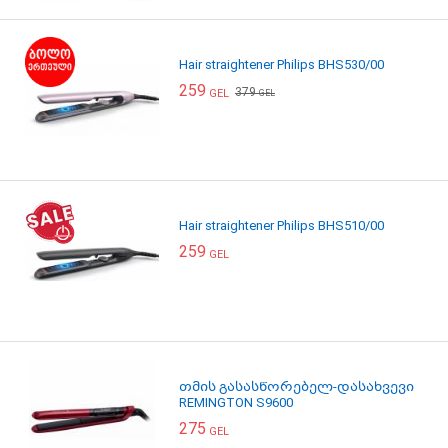
Hair straightener Philips BHS530/00
259
379
GEL
GEL
Hair straightener Philips BHS510/00
259
GEL
თმის გასასწორებელ-დასახვევი
REMINGTON S9600
275
GEL