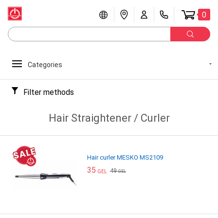
0
Categories
Filter methods
Hair Straightener / Curler
Hair curler MESKO MS2109
35
49
GEL
GEL