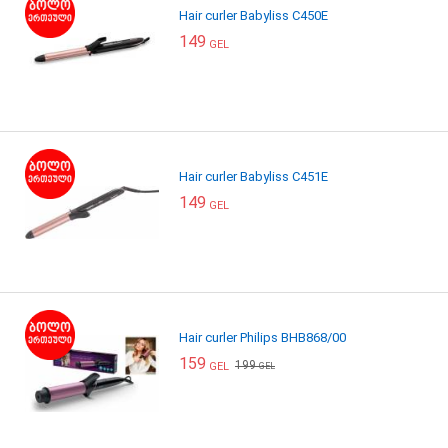
Hair curler Babyliss C450E
149
GEL
Hair curler Babyliss C451E
149
GEL
Hair curler Philips BHB868/00
159
199
GEL
GEL