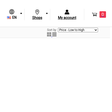
0
EN
Shops
My account
Sort by: