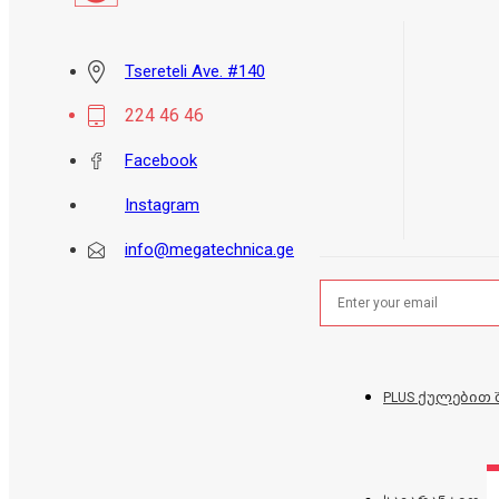
Tsereteli Ave. #140
224 46 46
Facebook
Instagram
info@megatechnica.ge
PLUS ქულებით 