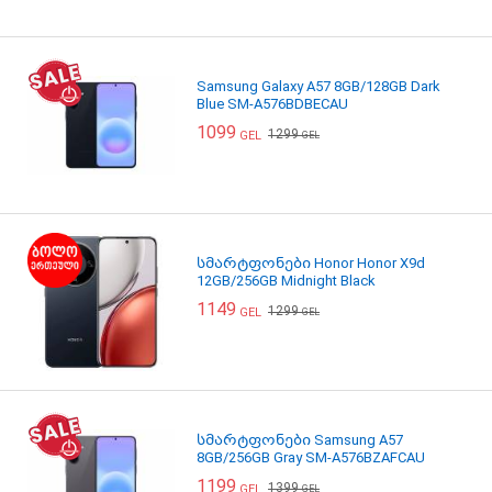
Samsung Galaxy A57 8GB/128GB Dark
Blue SM-A576BDBECAU
1099
1299
GEL
GEL
სმარტფონები Honor Honor X9d
12GB/256GB Midnight Black
1149
1299
GEL
GEL
სმარტფონები Samsung A57
8GB/256GB Gray SM-A576BZAFCAU
1199
1399
GEL
GEL