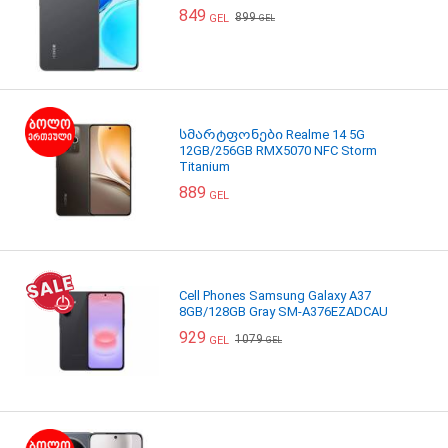
849
899
GEL
GEL
სმარტფონები Realme 14 5G
12GB/256GB RMX5070 NFC Storm
Titanium
889
GEL
Cell Phones Samsung Galaxy A37
8GB/128GB Gray SM-A376EZADCAU
929
1079
GEL
GEL