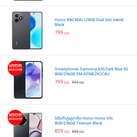
Honor X8d 8GB/128GB Dual Sim Velvet
Black
799
GEL
Smartphones Samsung A55 Dark Blue 5G
8GB/256GB SM-A556EZKCCAU
799
999
GEL
GEL
სმარტფონი Honor Honor X9c
8GB/256GB Titanium Black
829
899
GEL
GEL