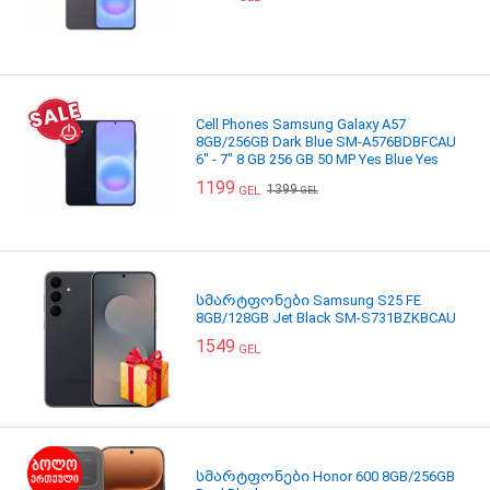
Cell Phones Samsung Galaxy A57
8GB/256GB Dark Blue SM-A576BDBFCAU
6" - 7" 8 GB 256 GB 50 MP Yes Blue Yes
1199
1399
GEL
GEL
სმარტფონები Samsung S25 FE
8GB/128GB Jet Black SM-S731BZKBCAU
1549
GEL
სმარტფონები Honor 600 8GB/256GB