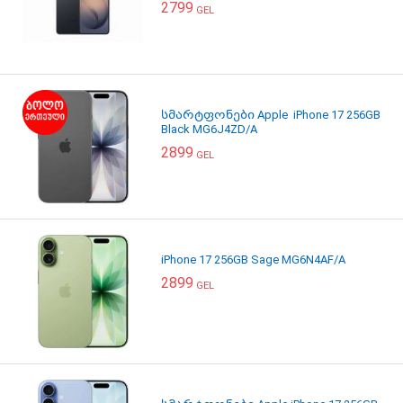
2799
GEL
სმარტფონები Apple iPhone 17 256GB
Black MG6J4ZD/A
2899
GEL
iPhone 17 256GB Sage MG6N4AF/A
2899
GEL