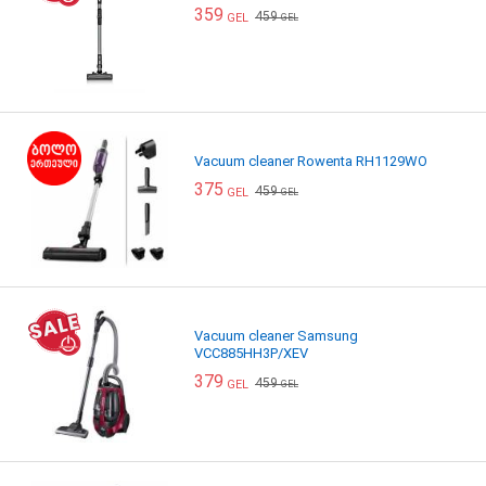
359
459
GEL
GEL
Vacuum cleaner Rowenta RH1129WO
375
459
GEL
GEL
Vacuum cleaner Samsung
VCC885HH3P/XEV
379
459
GEL
GEL