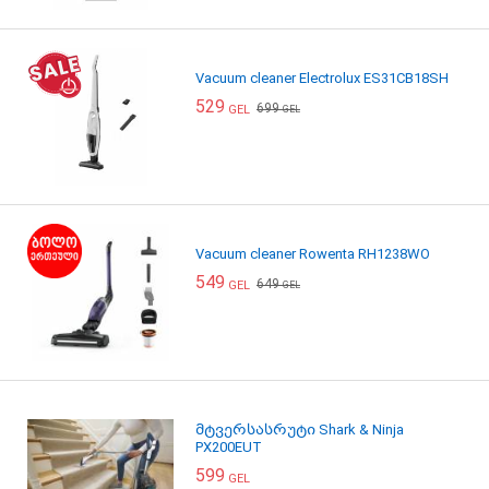
Vacuum cleaner Electrolux ES31CB18SH
529
699
GEL
GEL
Vacuum cleaner Rowenta RH1238WO
549
649
GEL
GEL
მტვერსასრუტი Shark & Ninja
PX200EUT
599
GEL