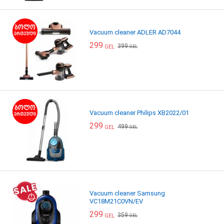
Vacuum cleaner ADLER AD7044
299
399
GEL
GEL
Vacuum cleaner Philips XB2022/01
299
499
GEL
GEL
Vacuum cleaner Samsung
VC18M21C0VN/EV
299
359
GEL
GEL