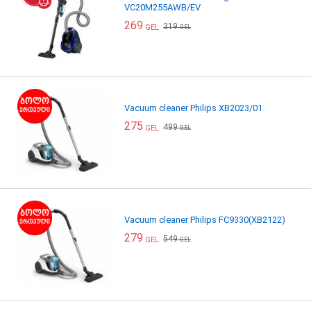
VC20M255AWB/EV
269
319
GEL
GEL
Vacuum cleaner Philips XB2023/01
275
499
GEL
GEL
Vacuum cleaner Philips FC9330(XB2122)
279
549
GEL
GEL