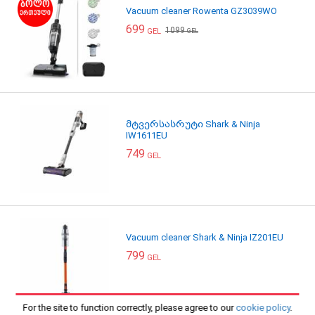
Vacuum cleaner Rowenta GZ3039WO
699
1099
GEL
GEL
მტვერსასრუტი Shark & Ninja
IW1611EU
749
GEL
Vacuum cleaner Shark & Ninja IZ201EU
799
GEL
For the site to function correctly, please agree to our
cookie policy
.