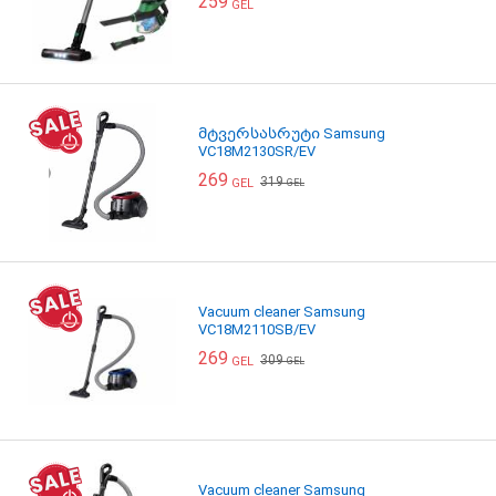
259
GEL
მტვერსასრუტი Samsung
VC18M2130SR/EV
269
319
GEL
GEL
Vacuum cleaner Samsung
VC18M2110SB/EV
269
309
GEL
GEL
Vacuum cleaner Samsung