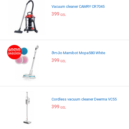
Vacuum cleaner CAMRY CR7045
399
GEL
მოპი Mamibot Mopa580 White
399
GEL
Cordless vacuum cleaner Deerma VC55
399
GEL