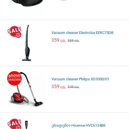
Vacuum cleaner Electrolux EERC75DB
359
599
GEL
GEL
Vacuum cleaner Philips XD3000/01
359
549
GEL
GEL
უსადენო Hisense HVC6134BK