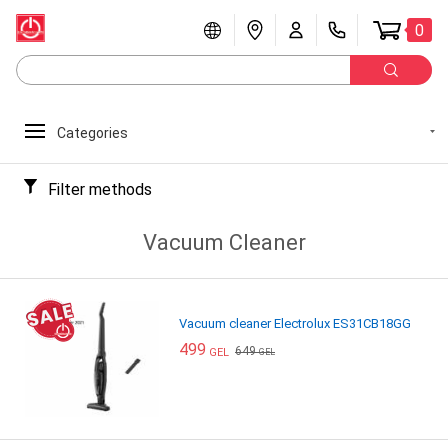
0
Categories
Filter methods
Vacuum Cleaner
Vacuum cleaner Electrolux ES31CB18GG
499
649
GEL
GEL