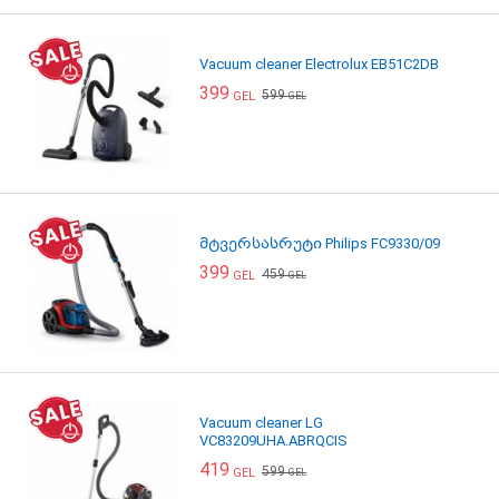
Vacuum cleaner Electrolux EB51C2DB
399
599
GEL
GEL
მტვერსასრუტი Philips FC9330/09
399
459
GEL
GEL
Vacuum cleaner LG
VC83209UHA.ABRQCIS
419
599
GEL
GEL