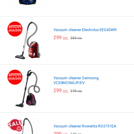
Vacuum cleaner Electrolux EEG43WR
299
369
GEL
GEL
Vacuum cleaner Samsung
VC20M2560JP/EV
299
349
GEL
GEL
Vacuum cleaner Rowenta RO3731EA
299