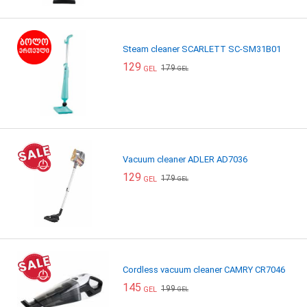
Steam cleaner SCARLETT SC-SM31B01
129
179
GEL
GEL
Vacuum cleaner ADLER AD7036
129
179
GEL
GEL
Cordless vacuum cleaner CAMRY CR7046
145
199
GEL
GEL