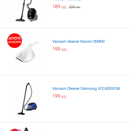
189
239
GEL
GEL
Vacuum cleaner Xiaomi CM800
199
GEL
Vacuum Cleaner Samsung VCC4520S3B
199
GEL