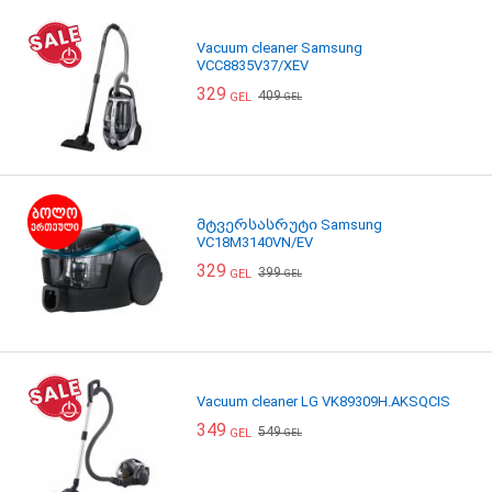
Vacuum cleaner Samsung
VCC8835V37/XEV
329
409
GEL
GEL
მტვერსასრუტი Samsung
VC18M3140VN/EV
329
399
GEL
GEL
Vacuum cleaner LG VK89309H.AKSQCIS
349
549
GEL
GEL