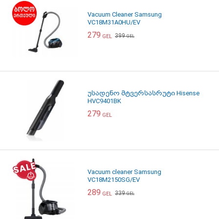
Vacuum Cleaner Samsung
VC18M31A0HU/EV
279
399
GEL
GEL
უსადენო მტვერსასრუტი Hisense
HVC9401BK
279
GEL
Vacuum cleaner Samsung
VC18M2150SG/EV
289
339
GEL
GEL