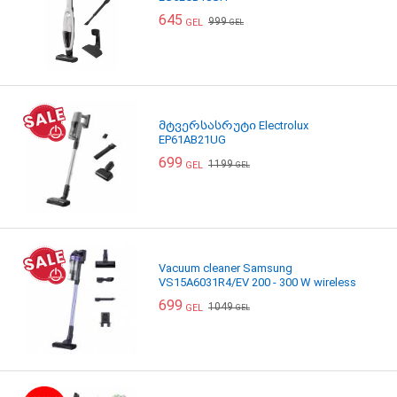
645
999
GEL
GEL
მტვერსასრუტი Electrolux
EP61AB21UG
699
1199
GEL
GEL
Vacuum cleaner Samsung
VS15A6031R4/EV 200 - 300 W wireless
699
1049
GEL
GEL