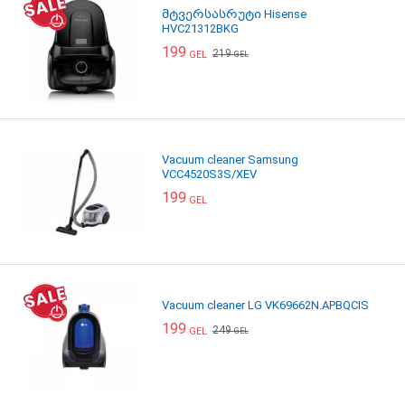
მტვერსასრუტი Hisense
HVC21312BKG
199
219
GEL
GEL
Vacuum cleaner Samsung
VCC4520S3S/XEV
199
GEL
Vacuum cleaner LG VK69662N.APBQCIS
199
249
GEL
GEL