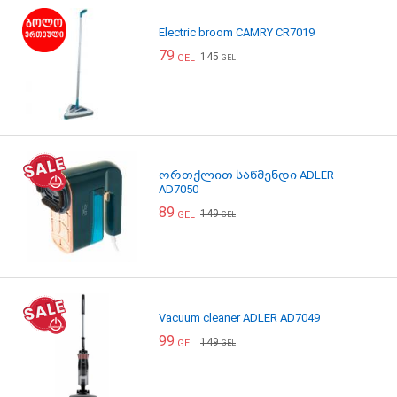
Electric broom CAMRY CR7019
79
145
GEL
GEL
ორთქლით საწმენდი ADLER
AD7050
89
149
GEL
GEL
Vacuum cleaner ADLER AD7049
99
149
GEL
GEL