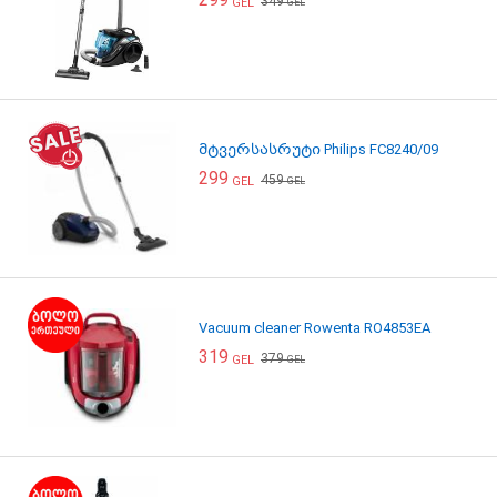
349
GEL
GEL
მტვერსასრუტი Philips FC8240/09
299
459
GEL
GEL
Vacuum cleaner Rowenta RO4853EA
319
379
GEL
GEL