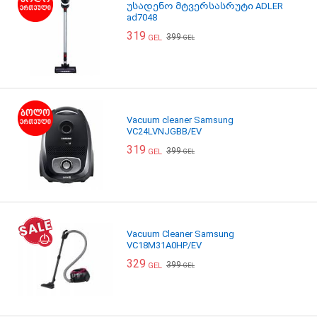
უსადენო მტვერსასრუტი ADLER
ad7048
319
399
GEL
GEL
Vacuum cleaner Samsung
VC24LVNJGBB/EV
319
399
GEL
GEL
Vacuum Cleaner Samsung
VC18M31A0HP/EV
329
399
GEL
GEL