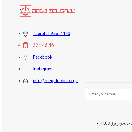
Tsereteli Ave. #140
224 46 46
Facebook
Instagram
info@megatechnica.ge
PLUS ქულებით 