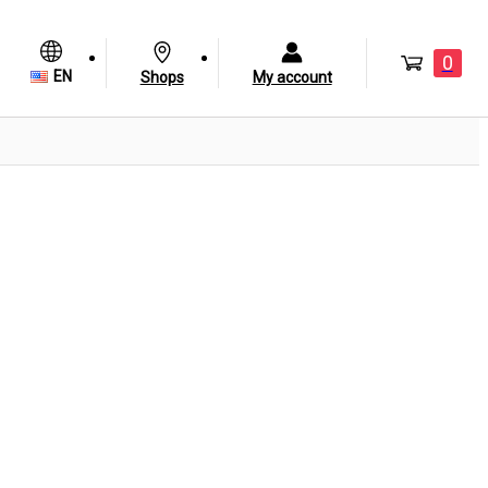
0
EN
Shops
My account