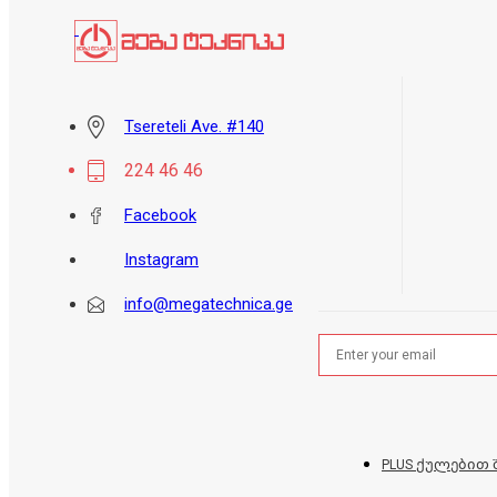
Tsereteli Ave. #140
224 46 46
Facebook
Instagram
info@megatechnica.ge
PLUS ქულებით 