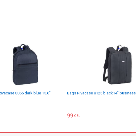
ivacase 8065 dark blue 15.6"
Bags Rivacase 8125 black14" busines
99
GEL