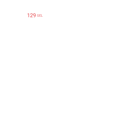
129
99
GEL
GEL