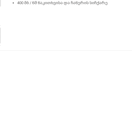
400 მბ / წმ წაკითხვისა და ჩაწერის სიჩქარე