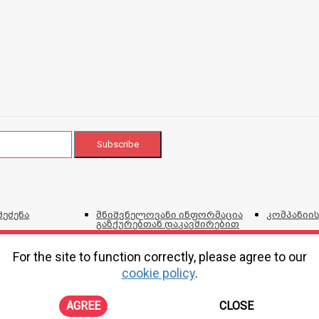
შეძენა
მნიშვნელოვანი ინფორმაცია
კომპანიის
გაზქურებთან დაკავშირებით
ვებგვერდი
და პირობ
For the site to function correctly, please agree to our
cookie policy
.
ტალონი
პროდუქციის შეკეთების,
კორპორატ
ირებისთვის
გადაცვლის და დაბრუნების
პოლიტიკა
AGREE
CLOSE
ონლაინ შე