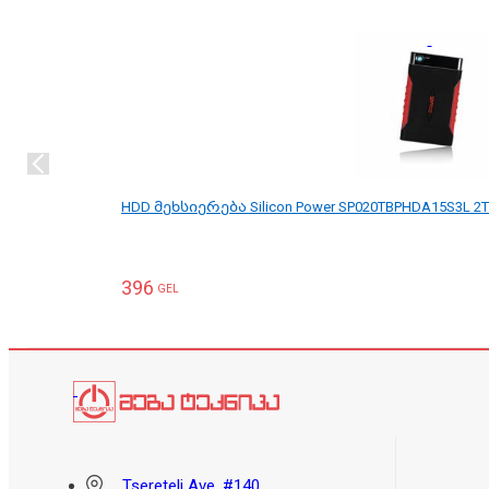
HDD მეხსიერება Silicon Power SP020TBPHDA15S3L 2T
396
GEL
Tsereteli Ave. #140