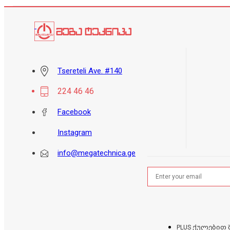
Tsereteli Ave. #140
224 46 46
Facebook
Instagram
info@megatechnica.ge
PLUS ქულებით 