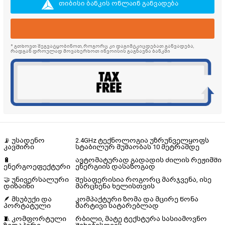
თიბისი ბანკის ონლაინ განვადება
* გთხოვთ შეგვატყობინოთ, როგორც კი დაგიმტკიცდებათ განვადება,
რადგან დროულად მოვახერხოთ ინვოისის გაგზავნა ბანკში
📡 უსადენო
2.4GHz ტექნოლოგია უზრუნველყოფს
კავშირი
სტაბილურ მუშაობას 10 მეტრამდე
🔋
ავტომატურად გადადის ძილის რეჟიმში
ენერგოეფექტური
ენერგიის დასაზოგად
🤝 უნივერსალური
შესაფერისია როგორც მარჯვენა, ისე
დიზაინი
მარცხენა ხელისთვის
🪶 მსუბუქი და
კომპაქტური ზომა და მცირე წონა
პორტატული
მარტივი სატარებლად
🧵 კომფორტული
რბილი, მატე ტექსტურა სასიამოვნო