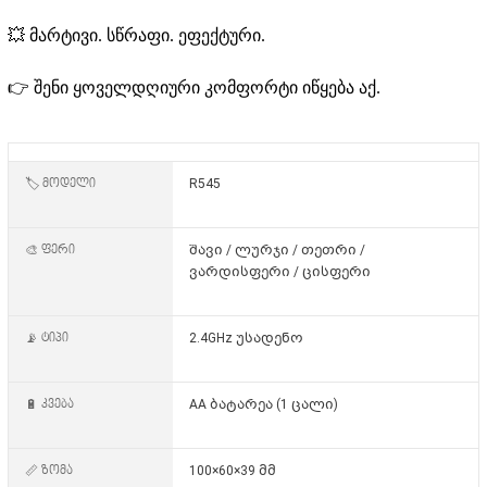
💥 მარტივი. სწრაფი. ეფექტური.
👉 შენი ყოველდღიური კომფორტი იწყება აქ.
🏷️ მოდელი
R545
🎨 ფერი
შავი / ლურჯი / თეთრი /
ვარდისფერი / ცისფერი
📡 ტიპი
2.4GHz უსადენო
🔋 კვება
AA ბატარეა (1 ცალი)
📏 ზომა
100×60×39 მმ