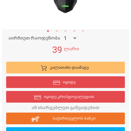
აირჩიეთ რაოდენობა
39
ლარი
კალათაში დაამატე
იყიდე
იყიდე კრიპტოვალუტით
ან ისარგებლეთ განვადებით
საქართველოს ბანკი