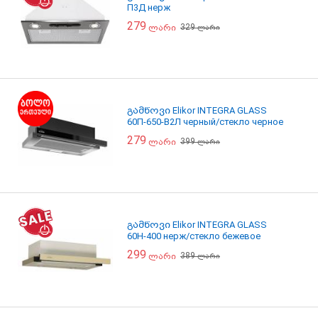
П3Д нерж
279
329
ლარი
ლარი
გამწოვი Elikor INTEGRA GLASS
60П-650-В2Л черный/стекло черное
279
399
ლარი
ლარი
გამწოვი Elikor INTEGRA GLASS
60Н-400 нерж/стекло бежевое
299
389
ლარი
ლარი