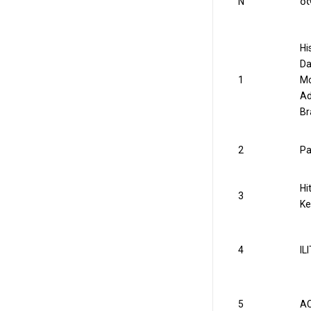
N
ბ
Hi
Da
1
Mo
Ad
Br
2
Pa
Hi
3
Ke
4
IL
5
AC