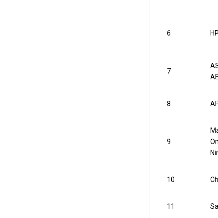
6
HP
AS
7
AE
8
AP
Ma
9
On
Ni
10
Ch
11
S