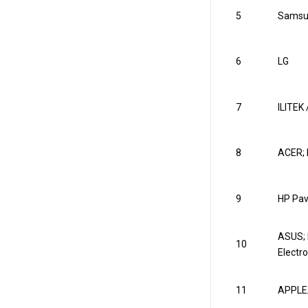
5
Samsu
6
LG
7
ILITEK
8
ACER;
9
HP Pavi
ASUS; 
10
Electro
11
APPLE;