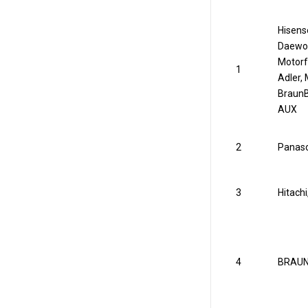
Hisens
Daewoo
Motorfa
1
Adler,
BraunB
AUX
2
Panaso
3
Hitachi
4
BRAUN,