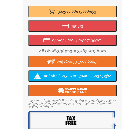
კალათაში დაამატე
იყიდე
იყიდე კრიპტოვალუტით
ან ისარგებლეთ განვადებით
საქართველოს ბანკი
თიბისი ბანკის ონლაინ განვადება
* გთხოვთ შეგვატყობინოთ, როგორც კი დაგიმტკიცდებათ
განვადება, რადგან დროულად მოვახერხოთ ინვოისის
გაგზავნა ბანკში