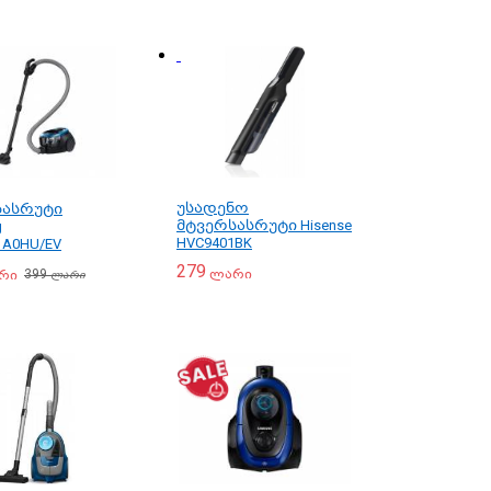
უსადენო
სასრუტი
მტვერსასრუტი Hisense
g
HVC9401BK
1A0HU/EV
279
399
ლარი
რი
ლარი