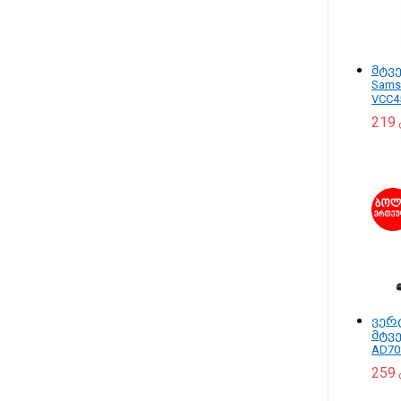
მტვ
Sams
VCC4
219
ვერ
მტვ
AD70
259