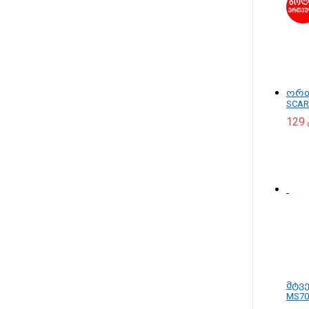
ორთ
SCAR
129
მტვ
MS70