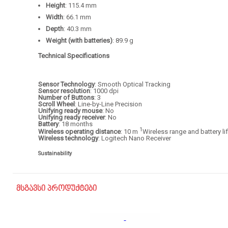
Height
: 115.4 mm
Width
: 66.1 mm
Depth
: 40.3 mm
Weight (with batteries)
: 89.9 g
Technical Specifications
Sensor Technology
: Smooth Optical Tracking
Sensor resolution
: 1000 dpi
Number of Buttons
: 3
Scroll Wheel
: Line-by-Line Precision
Unifying ready mouse
: No
Unifying ready receiver
: No
Battery
: 18 months
1
Wireless operating distance
: 10 m
Wireless range and battery l
Wireless technology
: Logitech Nano Receiver
Sustainability
მსგავსი პროდუქტები