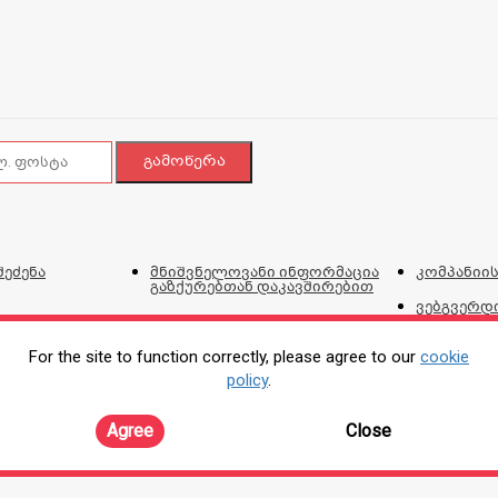
შეძენა
მნიშვნელოვანი ინფორმაცია
კომპანიის
გაზქურებთან დაკავშირებით
ვებგვერდი
და პირობ
For the site to function correctly, please agree to our
cookie
ტალონი
პროდუქციის შეკეთების,
კორპორატ
policy
.
ირებისთვის
გადაცვლის და დაბრუნების
პოლიტიკა
ონლაინ შე
Agree
Close
ლობის პოლიტიკა
Tax Free
N1 ოქროს