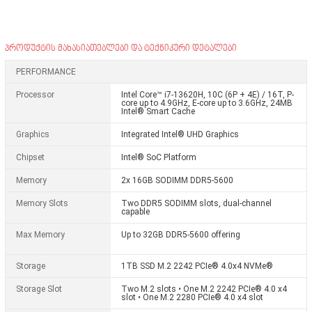
პროდუქტის მახასიათებლები და ტექნიკური დეტალები
PERFORMANCE
Processor
Intel Core™ i7-13620H, 10C (6P + 4E) / 16T, P-
core up to 4.9GHz, E-core up to 3.6GHz, 24MB
Intel® Smart Cache
Graphics
Integrated Intel® UHD Graphics
Chipset
Intel® SoC Platform
Memory
2x 16GB SODIMM DDR5-5600
Memory Slots
Two DDR5 SODIMM slots, dual-channel
capable
Max Memory
Up to 32GB DDR5-5600 offering
Storage
1TB SSD M.2 2242 PCIe® 4.0x4 NVMe®
Storage Slot
Two M.2 slots • One M.2 2242 PCIe® 4.0 x4
slot • One M.2 2280 PCIe® 4.0 x4 slot