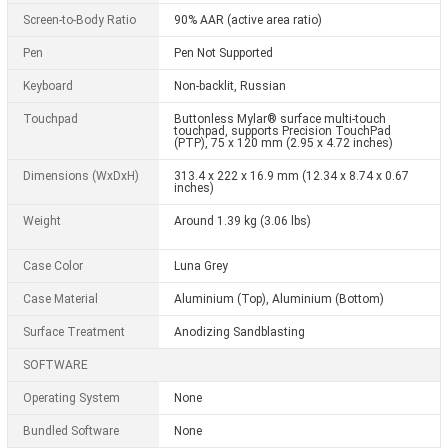
Screen-to-Body Ratio
90% AAR (active area ratio)
Pen
Pen Not Supported
Keyboard
Non-backlit, Russian
Touchpad
Buttonless Mylar® surface multi-touch
touchpad, supports Precision TouchPad
(PTP), 75 x 120 mm (2.95 x 4.72 inches)
Dimensions (WxDxH)
313.4 x 222 x 16.9 mm (12.34 x 8.74 x 0.67
inches)
Weight
Around 1.39 kg (3.06 lbs)
Case Color
Luna Grey
Case Material
Aluminium (Top), Aluminium (Bottom)
Surface Treatment
Anodizing Sandblasting
SOFTWARE
Operating System
None
Bundled Software
None