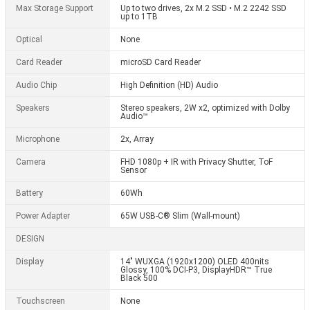
Max Storage Support
Up to two drives, 2x M.2 SSD • M.2 2242 SSD
up to 1TB
Optical
None
Card Reader
microSD Card Reader
Audio Chip
High Definition (HD) Audio
Speakers
Stereo speakers, 2W x2, optimized with Dolby
Audio™
Microphone
2x, Array
Camera
FHD 1080p + IR with Privacy Shutter, ToF
Sensor
Battery
60Wh
Power Adapter
65W USB-C® Slim (Wall-mount)
DESIGN
Display
14" WUXGA (1920x1200) OLED 400nits
Glossy, 100% DCI-P3, DisplayHDR™ True
Black 500
Touchscreen
None