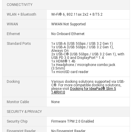
CONNECTIVITY
WLAN + Bluetooth
Wi-Fi® 6, 802.11ax 2x2 + BT5.2
WWAN
WWAN Not Supported
Ethernet
No Onboard Ethernet
Standard Ports
1x USB-A (USB 5Gbps / USB 3.2 Gen 1)
1x USB-A (USB 5Gbps / USB 3.2 Gen 1),
Always On
2x USB-C® (USB 5Gbps / USB 3.2 Gen 1), with
USB PD 3.0 and DisplayPort™ 1.4
1x HDMI® 1.4b
1x Headphone / microphone combo jack
(3.5mm)
1x microSD card reader
Docking
Various docking solutions supported via USB-
C®. For more compatible docking solutions,
please visit
Docking for IdeaPad® Slim 5
14IRH10
Monitor Cable
None
SECURITY & PRIVACY
Security Chip
Firmware TPM 2.0 Enabled
Fingerprint Reader
No Fingerprint Reader