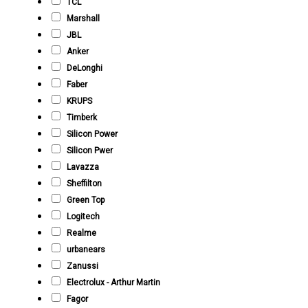
TCL
Marshall
JBL
Anker
DeLonghi
Faber
KRUPS
Timberk
Silicon Power
Silicon Pwer
Lavazza
Sheffilton
Green Top
Logitech
Realme
urbanears
Zanussi
Electrolux - Arthur Martin
Fagor