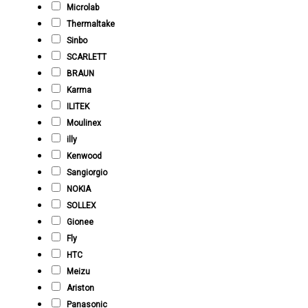
Microlab
Thermaltake
Sinbo
SCARLETT
BRAUN
Karma
ILITEK
Moulinex
illy
Kenwood
Sangiorgio
NOKIA
SOLLEX
Gionee
Fly
HTC
Meizu
Ariston
Panasonic