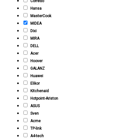
Corredo
Hansa
MasterCook
MIDEA
Dixi
MIRA
DELL
Acer
Hoover
GALANZ
Huawei
Elikor
Kitchenaid
Hotpoint-Ariston
ASUS
Sven
Acme
TP-link
A4-tech