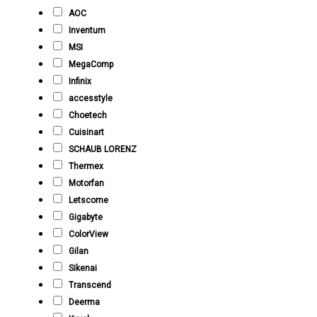
AOC
Inventum
MSI
MegaComp
Infinix
accesstyle
Choetech
Cuisinart
SCHAUB LORENZ
Thermex
Motorfan
Letscome
Gigabyte
ColorView
Gilan
Sikenai
Transcend
Deerma