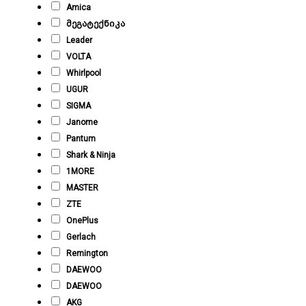
Amica
მეგატექნიკა
Leader
VOLTA
Whirlpool
UGUR
SIGMA
Janome
Pantum
Shark & Ninja
1MORE
MASTER
ZTE
OnePlus
Gerlach
Remington
DAEWOO
DAEWOO
AKG