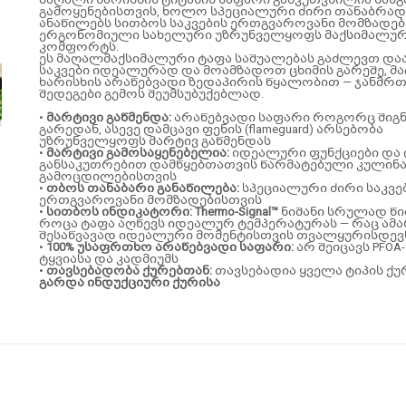
გამოყენებისთვის, ხოლო სპეციალური ძირი თანაბრად
ანაწილებს სითბოს საკვების ერთგვაროვანი მომზადებ
ერგონომიული სახელური უზრუნველყოფს მაქსიმალუ
კომფორტს.
ეს მაღალმაქსიმალური ტაფა საშუალებას გაძლევთ და
საკვები იდეალურად და მოამზადოთ ცხიმის გარეშე, მ
ხარისხის არაწებვადი ზედაპირის წყალობით — ჯანმრ
შედეგები გემოს შეუმსუბუქებლად.
•
მარტივი გაწმენდა:
არაწებვადი საფარი როგორც შიგნი
გარედან, ასევე დამცავი ფენის (flameguard) არსებობა
უზრუნველყოფს მარტივ გაწმენდას
•
მარტივი გამოსაყენებელია:
იდეალური ფუნქციები და 
განსაკუთრებით დამწყებთათვის წარმატებული კულინ
გამოცდილებისთვის
•
თბოს თანაბარი განაწილება:
სპეციალური ძირი საკვე
ერთგვაროვანი მომზადებისთვის
•
სითბოს ინდიკატორი:
Thermo-Signal™
ნიშანი სრულად წ
როცა ტაფა აღწევს იდეალურ ტემპერატურას — რაც ამა
შესაწვავად იდეალური მომენტისთვის თვალყურისდევ
•
100% უსაფრთხო არაწებვადი საფარი:
არ შეიცავს PFOA-
ტყვიასა და კადმიუმს
•
თავსებადობა ქურებთან:
თავსებადია ყველა ტიპის ქ
გარდა ინდუქციური ქურისა