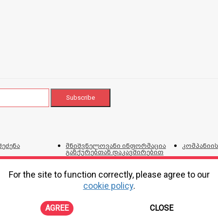
შეძენა
მნიშვნელოვანი ინფორმაცია
კომპანიის
გაზქურებთან დაკავშირებით
ვებგვერდი
და პირობ
For the site to function correctly, please agree to our
cookie policy
.
ტალონი
პროდუქციის შეკეთების,
კორპორატ
ირებისთვის
გადაცვლის და დაბრუნების
პოლიტიკა
AGREE
CLOSE
ონლაინ შე