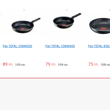
Pan TEFAL C3840553
Pan TEFAL C3840453
Pan TEFAL B56
89
79
75
129
109
108
GEL
GEL
GEL
GEL
GEL
GE