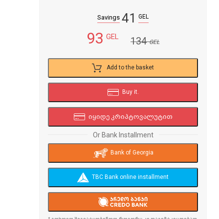
41
GEL
Savings
93
GEL
134
GEL
Add to the basket
Buy it.
იყიდე კრიპტოვალუტით
Or Bank Installment
Bank of Georgia
TBC Bank online installment