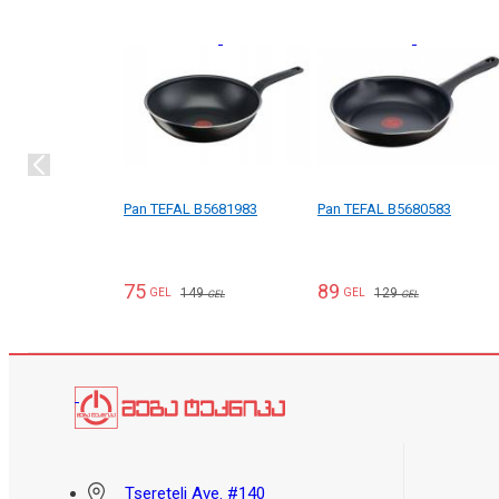
Pan TEFAL B5681983
Pan TEFAL B5680583
75
89
149
129
GEL
GEL
GEL
GEL
Tsereteli Ave. #140