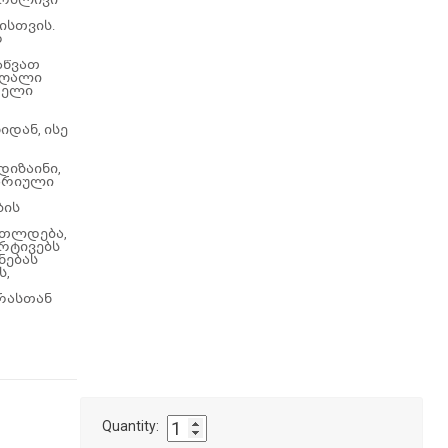
ისთვის.
რ
აწვათ
აღალი
თელი
დან, ისე
დიზაინი,
არიული
ბის
ითლდება,
რტივებს
ნებას
ს,
ურასთან
Quantity: