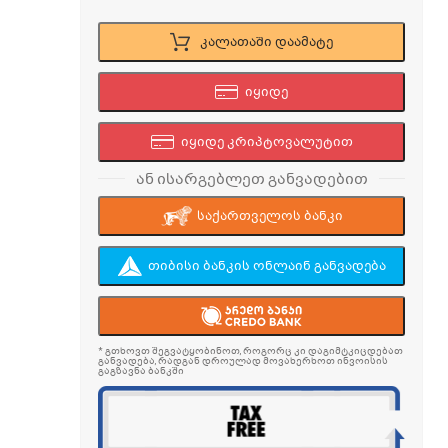
კალათაში დაამატე
იყიდე
იყიდე კრიპტოვალუტით
ან ისარგებლეთ განვადებით
საქართველოს ბანკი
თიბისი ბანკის ონლაინ განვადება
* გთხოვთ შეგვატყობინოთ, როგორც კი დაგიმტკიცდებათ
განვადება, რადგან დროულად მოვახერხოთ ინვოისის
გაგზავნა ბანკში