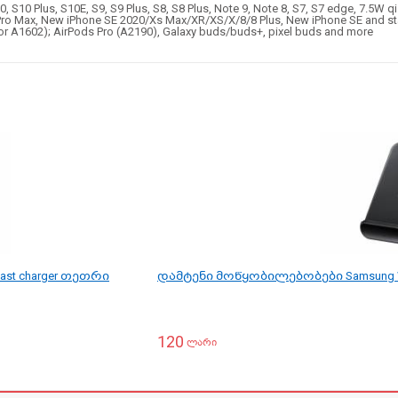
S10 Plus, S10E, S9, S9 Plus, S8, S8 Plus, Note 9, Note 8, S7, S7 edge, 7.5W qi
 Pro Max, New iPhone SE 2020/Xs Max/XR/XS/X/8/8 Plus, New iPhone SE and s
or A1602
); AirPods Pro (A2190), Galaxy buds/buds+, pixel buds and more
ast charger თეთრი
დამტენი მოწყობილებობები Samsung Wir
120
ლარი