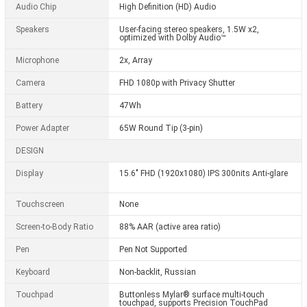
Audio Chip
High Definition (HD) Audio
Speakers
User-facing stereo speakers, 1.5W x2,
optimized with Dolby Audio™
Microphone
2x, Array
Camera
FHD 1080p with Privacy Shutter
Battery
47Wh
Power Adapter
65W Round Tip (3-pin)
DESIGN
Display
15.6" FHD (1920x1080) IPS 300nits Anti-glare
Touchscreen
None
Screen-to-Body Ratio
88% AAR (active area ratio)
Pen
Pen Not Supported
Keyboard
Non-backlit, Russian
Touchpad
Buttonless Mylar® surface multi-touch
touchpad, supports Precision TouchPad