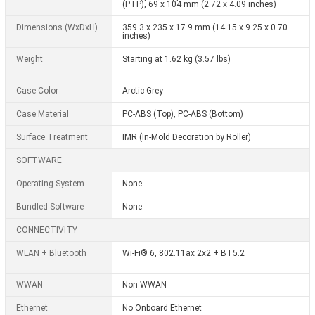
(PTP), 69 x 104 mm (2.72 x 4.09 inches)
Dimensions (WxDxH)
359.3 x 235 x 17.9 mm (14.15 x 9.25 x 0.70
inches)
Weight
Starting at 1.62 kg (3.57 lbs)
Case Color
Arctic Grey
Case Material
PC-ABS (Top), PC-ABS (Bottom)
Surface Treatment
IMR (In-Mold Decoration by Roller)
SOFTWARE
Operating System
None
Bundled Software
None
CONNECTIVITY
WLAN + Bluetooth
Wi-Fi® 6, 802.11ax 2x2 + BT5.2
WWAN
Non-WWAN
Ethernet
No Onboard Ethernet