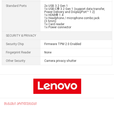
Standard Ports
2x USB 3.2 Gen 1
1x USB-C® 3.2 Gen 1 (support data transfer,
Power Delivery and DisplayPort™ 1.2)
1x HDMI® 1.4
1x Headphone / microphone combo jack
(3.5mm)
1x Card reader
1x Power connector
SECURITY & PRIVACY
Security Chip
Firmware TPM 2.0 Enabled
Fingerprint Reader
None
Other Security
Camera privacy shutter
მსგავსი პროდუქტები