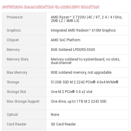
პროდუქტის მახასიათებლები და ტექნიკური დეტალები
Processor
AMD Ryzen™ 3 7320U (4C / 8T, 2.4 / 4.1GHz,
2MB L2 / 4MB L3)
Graphics
Integrated AMD Radeon™ 610M Graphics
Chipset
AMD SoC Platform
Memory
8GB Soldered LPDDR5-5500
Memory Slots
Memory soldered to systemboard, no slots,
dual-channel
Max Memory
8GB soldered memory, not upgradable
Storage
512GB SSD M.2 2242 PCIe® 4.0x4 NVMe®
Storage Slot
One M.2 PCIe® 3.0 x2 slot
Max Storage Support
One drive, up to 1TB M.2 2242 SSD
Optical
None
Card Reader
SD Card Reader