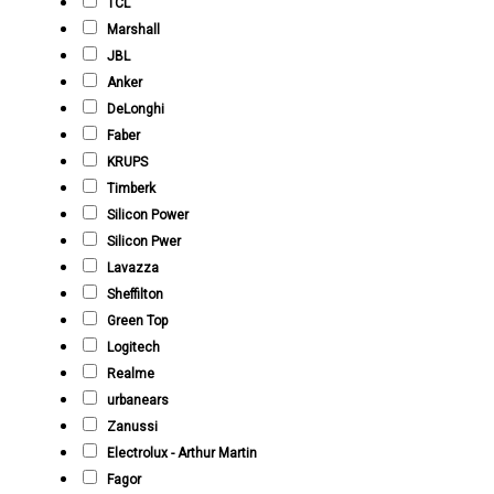
TCL
Marshall
JBL
Anker
DeLonghi
Faber
KRUPS
Timberk
Silicon Power
Silicon Pwer
Lavazza
Sheffilton
Green Top
Logitech
Realme
urbanears
Zanussi
Electrolux - Arthur Martin
Fagor