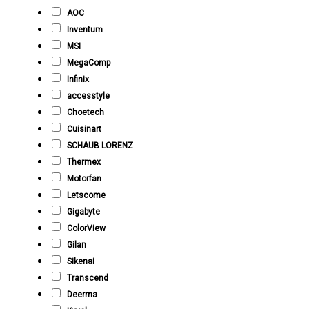
AOC
Inventum
MSI
MegaComp
Infinix
accesstyle
Choetech
Cuisinart
SCHAUB LORENZ
Thermex
Motorfan
Letscome
Gigabyte
ColorView
Gilan
Sikenai
Transcend
Deerma