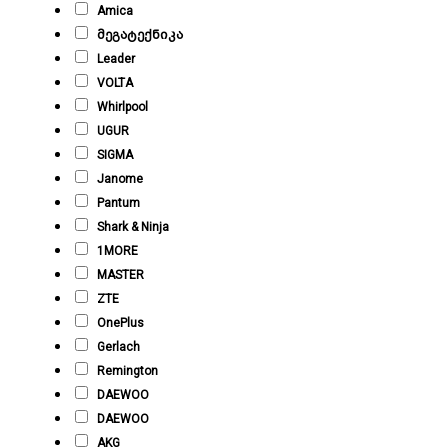
Amica
მეგატექნიკა
Leader
VOLTA
Whirlpool
UGUR
SIGMA
Janome
Pantum
Shark & Ninja
1MORE
MASTER
ZTE
OnePlus
Gerlach
Remington
DAEWOO
DAEWOO
AKG