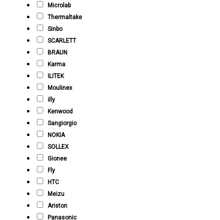
Microlab
Thermaltake
Sinbo
SCARLETT
BRAUN
Karma
ILITEK
Moulinex
illy
Kenwood
Sangiorgio
NOKIA
SOLLEX
Gionee
Fly
HTC
Meizu
Ariston
Panasonic