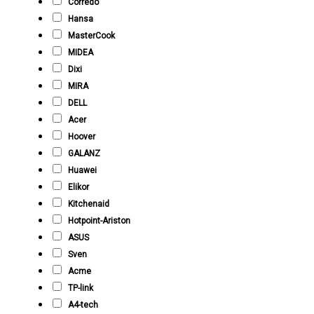
Corredo
Hansa
MasterCook
MIDEA
Dixi
MIRA
DELL
Acer
Hoover
GALANZ
Huawei
Elikor
Kitchenaid
Hotpoint-Ariston
ASUS
Sven
Acme
TP-link
A4-tech