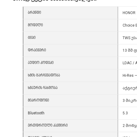
ბრენდი
HONOR
მოდელი
Choice 
ტიპი
TWS უს
დრაივერი
13 მმ 
აუდიო კოდეკი
LDAC / 
ხმის გარჩევადობა
Hi-Res —
ხმაურის ჩახშობა
აქტიურ
მიკროფონი
3 მიკრ
Bluetooth
5.3
ერთდროული კავშირი
2 მოწ