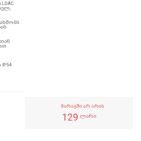
 LDAC
ებულ,
დ ახშობს
ბის
სთან
აათ
IP54
მარაგში არ არის
129
ლარი