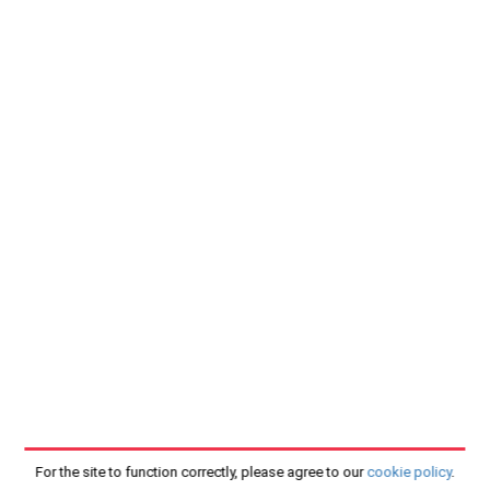
For the site to function correctly, please agree to our
cookie policy
.