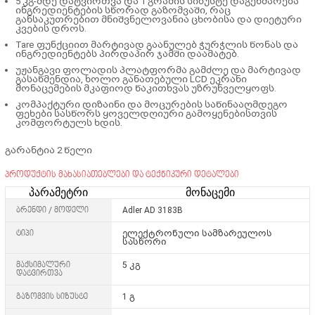
5 კგ-მდე დატვირთვა და 1 გრამის სიზუსტე დაგეხმარება
ინგრედიენტების სწორად გაზომვაში, რაც
განსაკუთრებით მნიშვნელოვანია ცხობისა და დიეტური
კვების დროს.
Tare ფუნქციით მარტივად გაანულებ ჭურჭლის წონას და
ინგრედიენტებს პირდაპირ ჯამში დაამატებ.
უჟანგავი ფოლადის პლატფორმა გამძლე და მარტივად
გასაწმენდია, ხოლო განათებული LCD ეკრანი
მონაცემების მკაფიოდ წაკითხვას უზრუნველყოფს.
კომპაქტური დიზაინი და მოცურების საწინააღმდეგო
ფეხები სასწორს ყოველდღიური გამოყენებისთვის
კომფორტულს ხდის.
გარანტია 2 წელი
პროდუქტის მახასიათებლები და ტექნიკური დეტალები
პარამეტრი
მონაცემი
ბრენდი / მოდელი
Adler
AD 3183B
ტიპი
ელექტრონული სამზარეულოს
სასწორი
მაქსიმალური
5 კგ
დატვირთვა
გაზომვის სიზუსტე
1 გ