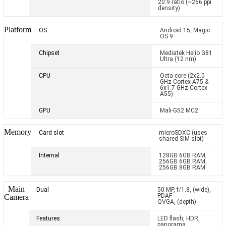
20:9 ratio (~266 ppi
density)
Platform
OS
Android 15, Magic
OS 9
Chipset
Mediatek Helio G81
Ultra (12 nm)
CPU
Octa-core (2x2.0
GHz Cortex-A75 &
6x1.7 GHz Cortex-
A55)
GPU
Mali-G52 MC2
Memory
Card slot
microSDXC (uses
shared SIM slot)
Internal
128GB 6GB RAM,
256GB 6GB RAM,
256GB 8GB RAM
Main
Dual
50 MP, f/1.8, (wide),
PDAF
Camera
QVGA, (depth)
Features
LED flash, HDR,
panorama