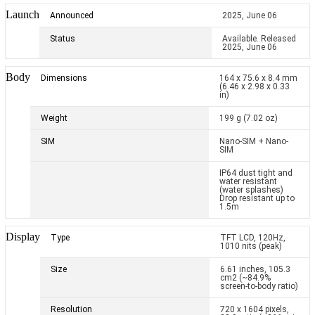
Launch
Announced
2025, June 06
Status
Available. Released
2025, June 06
Body
Dimensions
164 x 75.6 x 8.4 mm
(6.46 x 2.98 x 0.33
in)
Weight
199 g (7.02 oz)
SIM
Nano-SIM + Nano-
SIM
IP64 dust tight and
water resistant
(water splashes)
Drop resistant up to
1.5m
Display
Type
TFT LCD, 120Hz,
1010 nits (peak)
Size
6.61 inches, 105.3
cm
2
(~84.9%
screen-to-body ratio)
Resolution
720 x 1604 pixels,