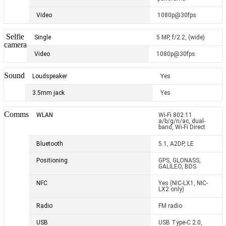
Video
1080p@30fps
Selfie
Single
5 MP, f/2.2, (wide)
camera
Video
1080p@30fps
Sound
Loudspeaker
Yes
3.5mm jack
Yes
Comms
WLAN
Wi-Fi 802.11
a/b/g/n/ac, dual-
band, Wi-Fi Direct
Bluetooth
5.1, A2DP, LE
Positioning
GPS, GLONASS,
GALILEO, BDS
NFC
Yes (NIC-LX1, NIC-
LX2 only)
Radio
FM radio
USB
USB Type-C 2.0,