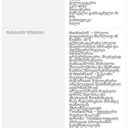
დელიკატური
ეკო 40-60
ჰიგიენური
შერეული ტანსაცმელი 45
წთ
სინთეტიკა
შალი
დამატებითი ფუნქციები:
MaxWash45' — სრული
დატვირთვა მხოლოდ 45
წუთში:
30°C
ტემპერატურაზე სრული
დატვირთვის სწრაფი და
ეფექტური რეცხვა.
იდეალურია
ყოველდღიური, მსუბუქად
დაბინძურებული
ტანსაცმლის, შერეული
ქსოვილებისა და ფერადი
ბამბის ქსოვილებისთვის.
AI WashAssist — ჭკვიანი
რეცხვა ნაკლები
რესურსით:
ხელოვნური
ინტელექტის დახმარებით
ავტომატურად
არეგულირებს რეცხვის
დროს, წყლისა და
ენერგიის მოხმარებას,
რაც რესურსების 30%-მდე
დაზოგვას
უზრუნველყოფს.
TimeSave Plus — ეფექტური
რეცხვა ნაკლებ
დროში:
TimeSave ოფციის
არჩევით პროგრამის
ხანგრძლივობა