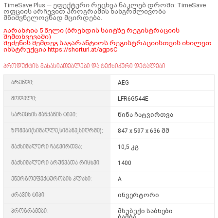
TimeSave Plus — ეფექტური რეცხვა ნაკლებ დროში:
TimeSave
ოფციის არჩევით პროგრამის ხანგრძლივობა
მნიშვნელოვნად მცირდება.
გარანტია 5 წელი (ბრენდის საიტზე რეგისტრაციის
შემთხვევაში)
შეძენის შემდეგ საგარანტიოს რეგისტრაციისთვის იხილეთ
ინსტრუქცია
https://shorturl.at/agpsC
პროდუქტის მახასიათებლები და ტექნიკური დეტალები
ბრენდი:
AEG
მოდელი:
LFR6G544E
სარეცხის მანქანის ტიპი:
წინა ჩატვირთვა
ზომები(სიმაღლე,სიგანე,სიღრმე):
847 x 597 x 636 მმ
მაქსიმალური ჩატვირთვა:
10,5 კგ
მაქსიმალური ბრუნვათა რიცხვი:
1400
ენერგოეფექტურობის კლასი:
A
ძრავის ტიპი:
ინვერტორი
პროგრამები:
მსუბუქი საბნები
ბამბა