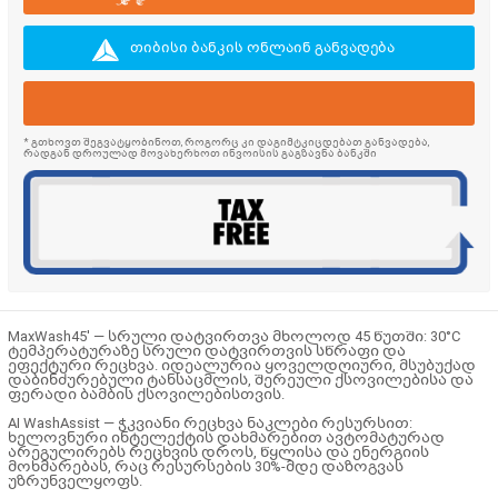
თიბისი ბანკის ონლაინ განვადება
* გთხოვთ შეგვატყობინოთ, როგორც კი დაგიმტკიცდებათ განვადება,
რადგან დროულად მოვახერხოთ ინვოისის გაგზავნა ბანკში
MaxWash45' — სრული დატვირთვა მხოლოდ 45 წუთში:
30°C
ტემპერატურაზე სრული დატვირთვის სწრაფი და
ეფექტური რეცხვა. იდეალურია ყოველდღიური, მსუბუქად
დაბინძურებული ტანსაცმლის, შერეული ქსოვილებისა და
ფერადი ბამბის ქსოვილებისთვის.
AI WashAssist — ჭკვიანი რეცხვა ნაკლები რესურსით:
ხელოვნური ინტელექტის დახმარებით ავტომატურად
არეგულირებს რეცხვის დროს, წყლისა და ენერგიის
მოხმარებას, რაც რესურსების 30%-მდე დაზოგვას
უზრუნველყოფს.