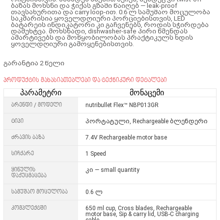
ბაზას
მოხსნი და ჭიქას
გზაში
წაიღებ — leak-proof
თავსახურითა და carry loop-ით.
0.6 ლ სამუშაო მოცულობა
საკმარისია ყოველდღიური პორციებისთვის,
LED
ბატარეის ინდიკატორი
კი გაჩვენებს, როდის სჭირდება
დამუხტვა. მოხსნადი, dishwasher-safe პირი წმენდას
ამარტივებს და მოწყობილობას პრაქტიკულს ხდის
ყოველდღიური გამოყენებისთვის.
გარანტია 2 წელი
პროდუქტის მახასიათებლები და ტექნიკური დეტალები
პარამეტრი
მონაცემი
ბრენდი / მოდელი
nutribullet Flex™ NBP013GR
ტიპი
პორტატული, Rechargeable ბლენდერი
ძრავის ბაზა
7.4V
Rechargeable motor base
სიჩქარე
1 Speed
ყინულის
კი —
small quantity
დაქუცმაცება
სამუშაო მოცულობა
0.6 ლ
კომპლექტში
650 ml cup
, Cross blades, Rechargeable
motor base, Sip & carry lid, USB-C charging
cable