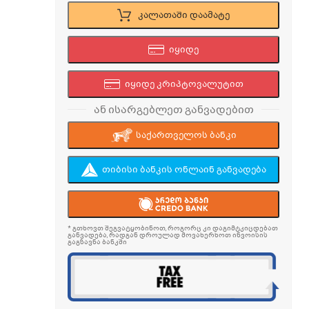
კალათაში დაამატე
იყიდე
იყიდე კრიპტოვალუტით
ან ისარგებლეთ განვადებით
საქართველოს ბანკი
თიბისი ბანკის ონლაინ განვადება
* გთხოვთ შეგვატყობინოთ, როგორც კი დაგიმტკიცდებათ
განვადება, რადგან დროულად მოვახერხოთ ინვოისის
გაგზავნა ბანკში