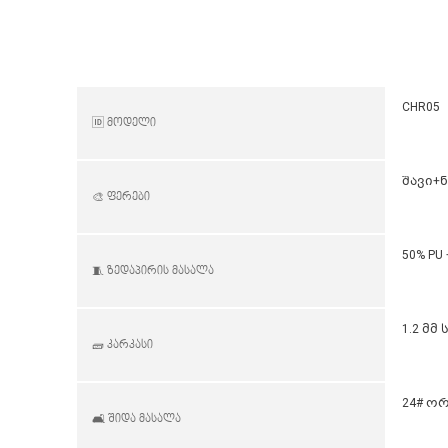
CHR05
🆔 მოდელი
შავი+ნ
🎨 ფერები
50% PU
🧵 ზედაპირის მასალა
1.2 მმ
🧱 კარკასი
24# ო
🛋️ შიდა მასალა