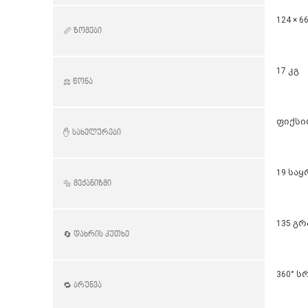
124 × 66
📏 ზომები
17 კგ
⚖️ წონა
ფიქსი
✋ სახელურები
19 საყ
🔩 მექანიზმი
135 გ
🔄 დახრის კუთხე
360° 
🔁 ბრუნვა