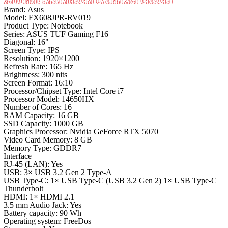
პროდუქტის მახასიათებლები და ტექნიკური დეტალები
Brand:
Asus
Model:
FX608JPR-RV019
Product Type: Notebook
Series: ASUS TUF Gaming F16
Diagonal: 16"
Screen Type: IPS
Resolution: 1920×1200
Refresh Rate: 165 Hz
Brightness: 300 nits
Screen Format: 16:10
Processor/Chipset Type: Intel Core i7
Processor Model: 14650HX
Number of Cores: 16
RAM Capacity: 16 GB
SSD Capacity: 1000 GB
Graphics Processor: Nvidia GeForce RTX 5070
Video Card Memory: 8 GB
Memory Type: GDDR7
Interface
RJ-45 (LAN): Yes
USB: 3× USB 3.2 Gen 2 Type‑A
USB Type‑C: 1× USB Type‑C (USB 3.2 Gen 2) 1× USB Type‑C
Thunderbolt
HDMI: 1× HDMI 2.1
3.5 mm Audio Jack: Yes
Battery capacity: 90 Wh
Operating system: FreeDos