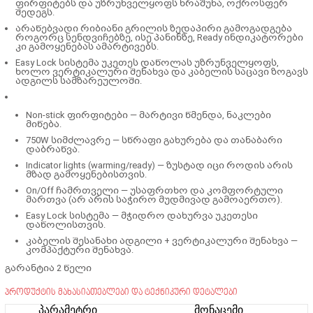
ფირფიტებს და უზრუნველყოფს ხრაშუნა, ოქროსფერ
შედეგს.
არაწებვადი რიბიანი გრილის ზედაპირი გამოგადგება
როგორც სენდვიჩებზე, ისე პანინზე, Ready ინდიკატორები
კი გამოყენებას ამარტივებს.
Easy Lock სისტემა უკეთეს დაწოლას უზრუნველყოფს,
ხოლო ვერტიკალური შენახვა და კაბელის საცავი ზოგავს
ადგილს სამზარეულოში.
Non-stick ფირფიტები
— მარტივი წმენდა, ნაკლები
მიწება.
750W სიმძლავრე
— სწრაფი გახურება და თანაბარი
დაბრაწვა.
Indicator lights (warming/ready)
— ზუსტად იცი როდის არის
მზად გამოყენებისთვის.
On/Off ჩამრთველი
— უსაფრთხო და კომფორტული
მართვა (არ არის საჭირო მუდმივად გამოაერთო).
Easy Lock სისტემა
— მჭიდრო დახურვა უკეთესი
დაწოლისთვის.
კაბელის შესანახი ადგილი + ვერტიკალური შენახვა
—
კომპაქტური შენახვა.
გარანტია 2 წელი
პროდუქტის მახასიათებლები და ტექნიკური დეტალები
პარამეტრი
მონაცემი