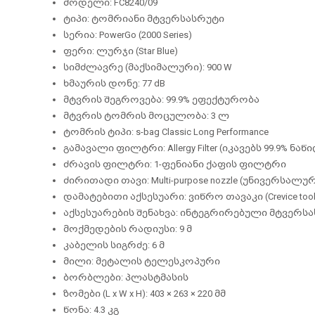
მოდელი: FC8240/09
ტიპი: ტომრიანი მტვერსასრუტი
სერია: PowerGo (2000 Series)
ფერი: ლურჯი (Star Blue)
სიმძლავრე (მაქსიმალური): 900 W
ხმაურის დონე: 77 dB
მტვრის შეგროვება: 99.9% ეფექტურობა
მტვრის ტომრის მოცულობა: 3 ლ
ტომრის ტიპი: s-bag Classic Long Performance
გამავალი ფილტრი: Allergy Filter (იკავებს 99.9% ნაწ
ძრავის ფილტრი: 1-ფენიანი ქაფის ფილტრი
ძირითადი თავი: Multi-purpose nozzle (უნივერსალუ
დამატებითი აქსესუარი: ვიწრო თავაკი (Crevice tool
აქსესუარების შენახვა: ინტეგრირებული მტვერს
მოქმედების რადიუსი: 9 მ
კაბელის სიგრძე: 6 მ
მილი: მეტალის ტელესკოპური
ბორბლები: პლასტმასის
ზომები (L x W x H): 403 × 263 × 220 მმ
წონა: 4.3 კგ