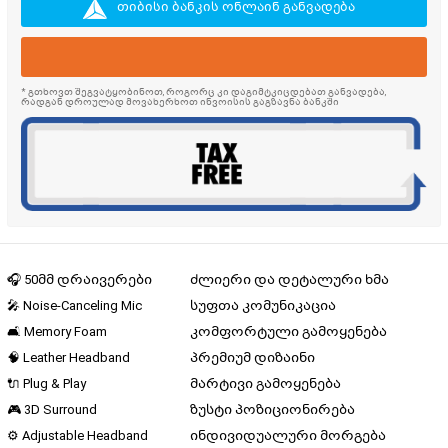
თიბისი ბანკის ონლაინ განვადება
* გთხოვთ შეგვატყობინოთ, როგორც კი დაგიმტკიცდებათ განვადება,
რადგან დროულად მოვახერხოთ ინვოისის გაგზავნა ბანკში
🎧 50მმ დრაივერები
ძლიერი და დეტალური ხმა
🎤 Noise-Canceling Mic
სუფთა კომუნიკაცია
🛋️ Memory Foam
კომფორტული გამოყენება
🧠 Leather Headband
პრემიუმ დიზაინი
🔌 Plug & Play
მარტივი გამოყენება
🎮 3D Surround
ზუსტი პოზიციონირება
⚙️ Adjustable Headband
ინდივიდუალური მორგება