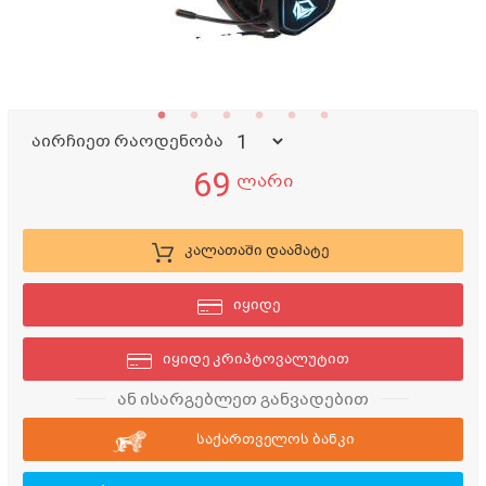
აირჩიეთ რაოდენობა
69
ლარი
კალათაში დაამატე
იყიდე
იყიდე კრიპტოვალუტით
ან ისარგებლეთ განვადებით
საქართველოს ბანკი