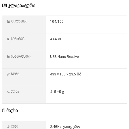
⌨️ კლავიატურა
🔢 ღილაკები
104/105
🔋 ბატარეა
AAA ×1
🔌 ინტერფეისი
USB Nano Receiver
📏 ზომა
433 × 133 × 23.5 მმ
⚖️ წონა
415 ±5 გ
🖱️ მაუსი
📡 ტიპი
2.4GHz უსადენო