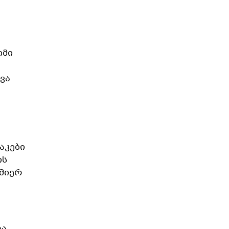
იმი
ვა
აკები
ის
სმიერ
და