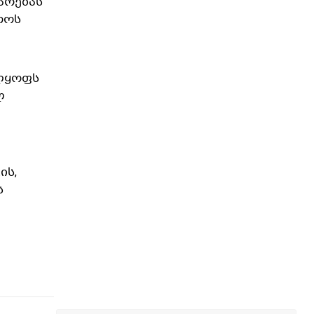
არებას
როს
ელყოფს
ლ
ის,
ს