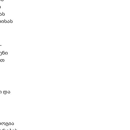
ი
ას
ბისას
—
ენი
ით
ი და
ლოგია