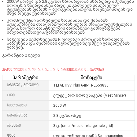
2000W ძრავა და 2.8 კგ/წთ წარმადობა სწრაფად ამუშავებს
ხორცს, 3 სხვადასხვა ბადე კი გაძლევს სასურველი
ტექსტურის ფარშს — ბურგერებისთვის, სოუსებისთვის და
სხვა რეცეპტებისთვის.
კომპლექტში არსებული სოსისისა და ქაბაბის
აქსესუარები მოწყობილობას უფრო მრავალფუნქციურს
ხდის, ხოლო ბოსტნეულის ბარაბნები გამოგადგება
სალათებისთვის/გარნირებისთვის.
ჩაჭედვის შემთხვევაში R ღილაკი პროცესს სწრაფად
აბრუნებს და მუშაობას აგრძელებ ზედმეტი გაწვალების
გარეშე.
გარანტია 2 წელი
პროდუქტის მახასიათებლები და ტექნიკური დეტალები
პარამეტრი
მონაცემი
ბრენდი / მოდელი
TEFAL HV7 Plus 6-in-1
NE553838
ტიპი
ელექტრო ხორცსაკეპი (Meat Mincer)
სიმძლავრე
2000 W
წარმადობა
2.8 კგ/წთ-მდე
ბადეები
3 ც. (small/medium/large hole grid)
დანა
თვითლესვადი დანა Self-sharpening