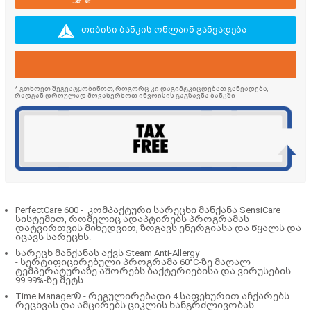
თიბისი ბანკის ონლაინ განვადება
* გთხოვთ შეგვატყობინოთ, როგორც კი დაგიმტკიცდებათ განვადება,
რადგან დროულად მოვახერხოთ ინვოისის გაგზავნა ბანკში
PerfectCare 600 -
კომპაქტური სარეცხი მანქანა SensiCare
სისტემით, რომელიც ადაპტირებს პროგრამას
დატვირთვის მიხედვით, ზოგავს ენერგიასა და წყალს და
იცავს სარეცხს.
სარეცხ მანქანას აქვს Steam Anti-Allergy
- სერტიფიცირებული პროგრამა 60°C-ზე მაღალ
ტემპერატურაზე აშორებს ბაქტერიებისა და ვირუსების
99.99%-ზე მეტს.
Time Manager® -
რეგულირებადი 4 საფეხურით აჩქარებს
რეცხვას და ამცირებს ციკლის ხანგრძლივობას.