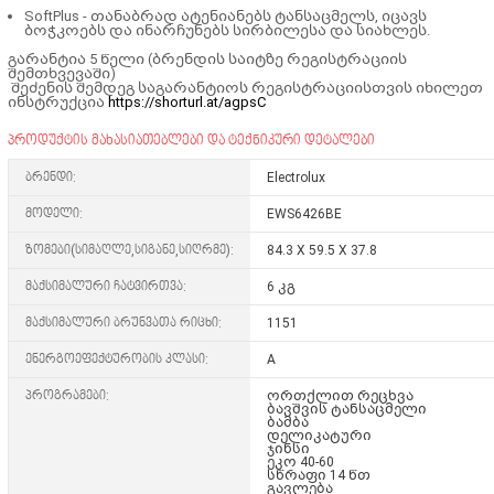
SoftPlus -
თანაბრად ატენიანებს ტანსაცმელს, იცავს
ბოჭკოებს და ინარჩუნებს სირბილესა და სიახლეს.
გარანტია 5 წელი (ბრენდის საიტზე რეგისტრაციის
შემთხვევაში)
შეძენის შემდეგ საგარანტიოს რეგისტრაციისთვის იხილეთ
ინსტრუქცია
https://shorturl.at/agpsC
პროდუქტის მახასიათებლები და ტექნიკური დეტალები
ბრენდი:
Electrolux
მოდელი:
EWS6426BE
ზომები(სიმაღლე,სიგანე,სიღრმე):
84.3 X 59.5 X 37.8
მაქსიმალური ჩატვირთვა:
6 კგ
მაქსიმალური ბრუნვათა რიცხი:
1151
ენერგოეფექტურობის კლასი:
A
პროგრამები:
ორთქლით რეცხვა
ბავშვის ტანსაცმელი
ბამბა
დელიკატური
ჯინსი
ეკო 40-60
სწრაფი 14 წთ
გავლება