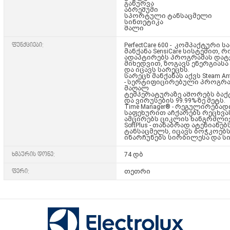
გაწურვა
აბრეშუმი
სპორტული ტანსაცმელი
სინთეტიკა
შალი
ფუნქციები:
PerfectCare 600 -
კომპაქტური სა
მანქანა SensiCare სისტემით,
ადაპტირებს პროგრამას და
მიხედვით, ზოგავს ენერგიასა
და იცავს სარეცხს.
სარეცხ მანქანას აქვს Steam Anti
- სერტიფიცირებული პროგრამ
მაღალ
ტემპერატურაზე აშორებს ბაქ
და ვირუსების 99.99%-ზე მეტს.
Time Manager® -
რეგულირებადი
საფეხურით აჩქარებს რეცხვა
ამცირებს ციკლის ხანგრძლი
SoftPlus -
თანაბრად ატენიანებ
ტანსაცმელს, იცავს ბოჭკოებს
ინარჩუნებს სირბილესა და ს
ხმაურის დონე:
74 დბ
ფერი:
თეთრი