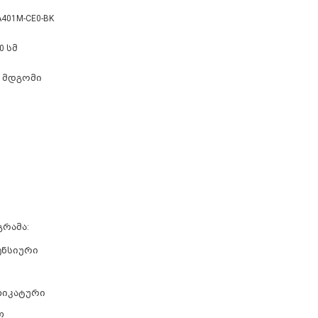
401M-CE0-BK
0 სმ
 მდგომი
გრამა:
ენსიური
იკატური
თ