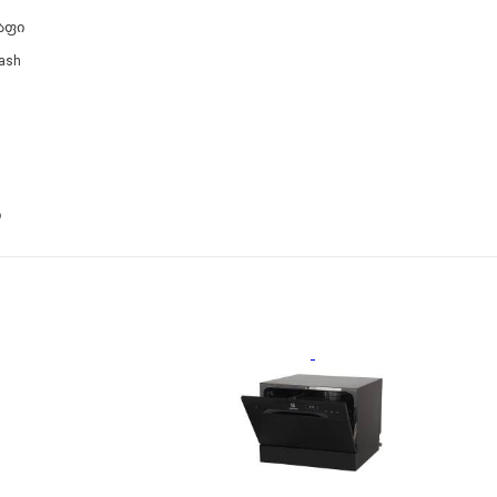
აფი
wash
ი