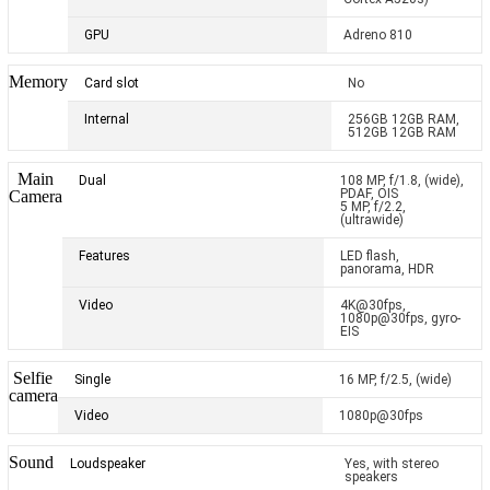
GPU
Adreno 810
Memory
Card slot
No
Internal
256GB 12GB RAM,
512GB 12GB RAM
Main
Dual
108 MP, f/1.8, (wide),
PDAF, OIS
Camera
5 MP, f/2.2,
(ultrawide)
Features
LED flash,
panorama, HDR
Video
4K@30fps,
1080p@30fps, gyro-
EIS
Selfie
Single
16 MP, f/2.5, (wide)
camera
Video
1080p@30fps
Sound
Loudspeaker
Yes, with stereo
speakers