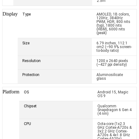
2.5m
Display
Type
AMOLED, 1B colors,
120Hz, 3840Hz
PWM, HDR, 800 nits
(typ), 1800 nits
(HBM), 6000 nits
(peak)
Size
6.79 inches, 112.1
cm
2
(~90.9% screen-
to-body ratio)
Resolution
1200 x 2640 pixels
(~427 ppi density)
Protection
Aluminosilicate
glass
Platform
OS
Android 15, Magic
OS 9
Chipset
Qualcomm
Snapdragon 6 Gen 4
(4 nm)
CPU
Octa-core (1x2.3
GHz Cortex-A720s &
3x2.2 GHz Cortex-
A720s & 4x1.8 GHz
Cortex-A520s)