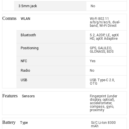
3.5mm jack
No
Comms
WLAN
Wi-Fi 802.11
a/b/g/n/ac/6, dual-
band, Wi-Fi Direct
Bluetooth
5.2, A2DP, LE, aptX
HD, aptX Adaptive
Positioning
GPS, GALILEO,
GLONASS, BDS
NFC
Yes
Radio
No
USB
USB Type-C 2.0,
OTG
Features
Sensors
Fingerprint (under
display, optical),
accelerometer,
compass, gyro,
proximity
Battery
Type
Si/C Li-Ion 8300
mAh