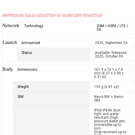
პროდუქტის მახასიათებლები და ტექნიკური დეტალები
Network
Technology
GSM / HSPA / LTE /
5G
Launch
Announced
2025, September 24
Status
Available. Released
2025, October 09
Body
Dimensions
161.9 x 76.1 x 7.8
mm (6.37 x 3.00 x
0.31 in)
Weight
193 g (6.81 oz)
SIM
Nano-SIM + Nano-
SIM
IP68/IP69K dust
tight and water
resistant (high
pressure water jets;
immersible up to
6m)
Drop resistant up to