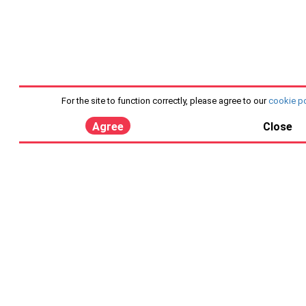
For the site to function correctly, please agree to our
cookie po
Agree
Close