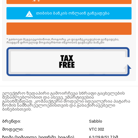
თიბისი ბანკის ონლაინ განვადება
* გთხოვთ შეგვატყობინოთ, როგორც კი დაგიმტკიცდებათ განვადება,
რადგან დროულად მოვახერხოთ ინვოისის გაგზავნა ბანკში
ელექტრო ზედაპირი გამოირჩევა სწრაფი გაცხელების
შესაძლებლობით და ასევე, უმარტივესია
გასაწმენდად. კომპაქტური მოდელი იდეალურია პატარა
ზომის სამზარეულოებისთვის და გასაქირავებელი
ბინებისთვის.
ბრენდი:
Sabblo
მოდელი:
VTC 302
ზომა (სიმაღლე, სიღრმე, სიგანე)
6.2/29.8/51.7 სმ