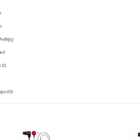
h
ი
ტრამდე
e-C
× 22
 და iOS