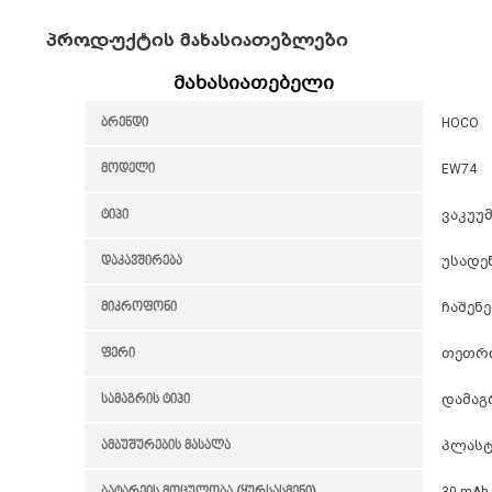
პროდუქტის მახასიათებლები
მახასიათებელი
ბრენდი
HOCO
მოდელი
EW74
ტიპი
ვაკუუმუ
დაკავშირება
უსადენო
მიკროფონი
ჩაშენ
ფერი
თეთრი 
სამაგრის ტიპი
დამაგ
ამბუშურების მასალა
პლასტ
ბატარეის მოცულობა (ყურსასმენი)
30 mAh