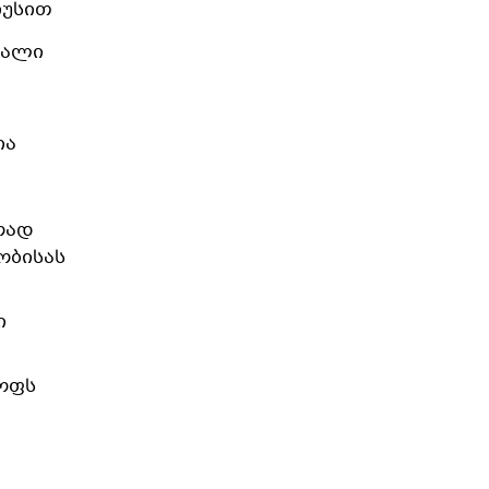
იუსით
ღალი
ია
რად
ობისას
ი
ყოფს