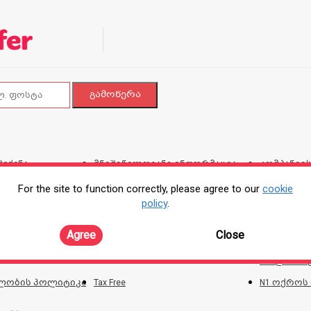
შეძენა
მნიშვნელოვანი ინფორმაცია
კომპანიის
გაზქურებთან დაკავშირებით
ვებგვერდი
For the site to function correctly, please agree to our
cookie
და პირობ
policy
.
ტალონი
პროდუქციის შეკეთების,
კორპორატ
Agree
Close
ირებისთვის
გადაცვლის და დაბრუნების
პოლიტიკა
ონლაინ შე
ლობის პოლიტიკა
Tax Free
N1 ოქროს