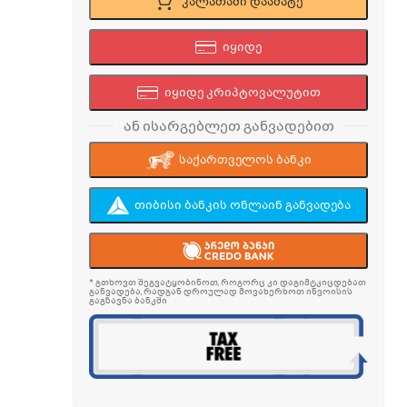
კალათაში დაამატე
იყიდე
იყიდე კრიპტოვალუტით
ან ისარგებლეთ განვადებით
საქართველოს ბანკი
თიბისი ბანკის ონლაინ განვადება
* გთხოვთ შეგვატყობინოთ, როგორც კი დაგიმტკიცდებათ
განვადება, რადგან დროულად მოვახერხოთ ინვოისის
გაგზავნა ბანკში