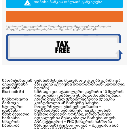
თიბისი ბანკის ონლაინ განვადება
* გთხოვთ შეგვატყობინოთ, როგორც კი დაგიმტკიცდებათ განვადება,
რადგან დროულად მოვახერხოთ ინვოისის გაგზავნა ბანკში
სპორტისთვის
ყურსასმენები მჭიდროდ ჯდება ყურში და
შესაფერისი
არ ცვივა აქტიური მოძრაობისას (სირბილი,
დიზაინი
ხტომა).
Bluetooth 5.4
სწრაფი და სტაბილური კავშირი 10 მეტრის
რადიუსში, დაბალი ენერგომოხმარებით.
სენსორული
ერთი შეხებით შესაძლებელია მუსიკის
მართვა
კონტროლი ან ზარებზე პასუხი.
სტილური
მოდერნული, უნისექს დიზაინი –
დიზაინი
შეესაბამება ნებისმიერ ჩაცმულობას.
ხმის მაღალი
სუფთა მაღალი ტონები, ღრმა ბასები –
ხარისხი
იდეალურია მუსიკისა და ზარებისთვის.
ხმაურის
ANC (აქტიური) + ENC (ხმაურის ჩახშობა
ჩახშობა
ზარებისას) ტექნოლოგია – მკვეთრი ხმა