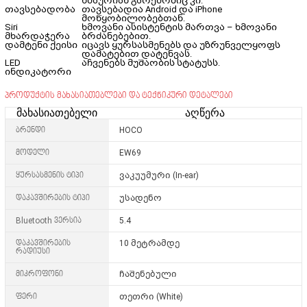
ხმაურიან გარემოშიც კი.
თავსებადობა
თავსებადია Android და iPhone
მოწყობილობებთან.
Siri
ხმოვანი ასისტენტის მართვა – ხმოვანი
მხარდაჭერა
ბრძანებებით.
დამტენი ქეისი
იცავს ყურსასმენებს და უზრუნველყოფს
დამატებით დატენვას.
LED
აჩვენებს მუშაობის სტატუსს.
ინდიკატორი
პროდუქტის მახასიათებლები და ტექნიკური დეტალები
მახასიათებელი
აღწერა
ბრენდი
HOCO
მოდელი
EW69
ყურსასმენის ტიპი
ვაკუუმური (In-ear)
დაკავშირების ტიპი
უსადენო
Bluetooth ვერსია
5.4
დაკავშირების
10 მეტრამდე
რადიუსი
მიკროფონი
ჩაშენებული
ფერი
თეთრი (White)